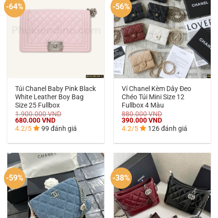
-64%
-56%
Túi Chanel Baby Pink Black
Ví Chanel Kèm Dây Đeo
White Leather Boy Bag
Chéo Túi Mini Size 12
Size 25 Fullbox
Fullbox 4 Màu
1.900.000
VND
880.000
VND
Giá
Giá
Giá
Giá
680.000
VND
390.000
VND
gốc
hiện
gốc
hiện
4.2/5
99 đánh giá
4.2/5
126 đánh giá
là:
tại
là:
tại
1.900.000 VND.
là:
880.000 VND.
là:
680.000 VND.
390.000 VND.
-59%
-38%