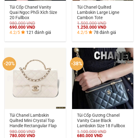
Túi Cốp Chanel Vanity
Túi Chanel Quilted
Quai Ngọc Phối Xích Size
Lambskin Large Ligne
20 Fullbox
Cambon Tote
980.000
VND
1.500.000
VND
Giá
Giá
Giá
Giá
690.000
VND
1.250.000
VND
gốc
hiện
gốc
hiện
4.2/5
121 đánh giá
4.2/5
78 đánh giá
là:
tại
là:
tại
980.000 VND.
là:
1.500.000 VND.
là:
690.000 VND.
1.250.000 VND.
-20%
-38%
Túi Chanel Lambskin
Túi Cốp Gương Chanel
Quilted Mini Crystal Top
Vanity Case Black
Handle Rectangular Flap
Lambskin Size 18 Fullbox
980.000
VND
1.100.000
VND
Giá
Giá
Giá
Giá
780.000
VND
680.000
VND