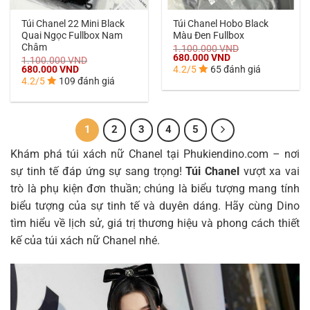
Túi Chanel 22 Mini Black
Túi Chanel Hobo Black
Quai Ngọc Fullbox Nam
Màu Đen Fullbox
Châm
1.100.000
VND
Giá
Giá
680.000
VND
1.100.000
VND
gốc
hiện
Giá
Giá
680.000
VND
4.2/5
65 đánh giá
là:
tại
gốc
hiện
4.2/5
109 đánh giá
1.100.000 VND.
là:
là:
tại
680.000 VND.
1.100.000 VND.
là:
680.000 VND.
1
2
3
4
5
Khám phá túi xách nữ Chanel tại Phukiendino.com – nơi
sự tinh tế đáp ứng sự sang trọng!
Túi Chanel
vượt xa vai
trò là phụ kiện đơn thuần; chúng là biểu tượng mang tính
biểu tượng của sự tinh tế và duyên dáng. Hãy cùng Dino
tìm hiểu về lịch sử, giá trị thương hiệu và phong cách thiết
kế của túi xách nữ Chanel nhé.