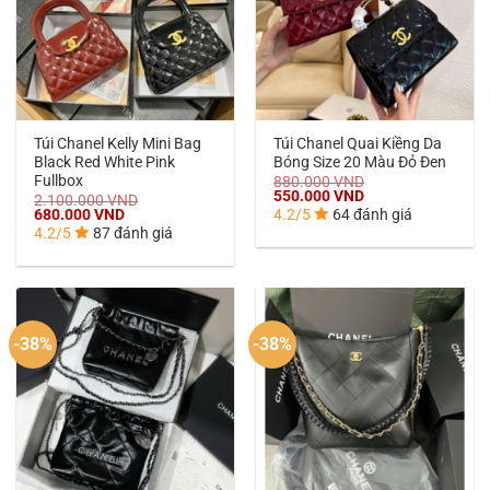
Túi Chanel Kelly Mini Bag
Túi Chanel Quai Kiềng Da
Black Red White Pink
Bóng Size 20 Màu Đỏ Đen
Fullbox
880.000
VND
Giá
Giá
550.000
VND
2.100.000
VND
gốc
hiện
Giá
Giá
680.000
VND
4.2/5
64 đánh giá
là:
tại
gốc
hiện
4.2/5
87 đánh giá
880.000 VND.
là:
là:
tại
550.000 VND.
2.100.000 VND.
là:
680.000 VND.
-38%
-38%