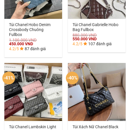
Túi Chanel Hobo Denim
Túi Chanel Gabrielle Hobo
Crossbody Chuông
Bag Fullbox
Fullbox
880.000
VND
Giá
Giá
550.000
VND
1.100.000
VND
gốc
hiện
Giá
Giá
450.000
VND
4.2/5
107 đánh giá
là:
tại
gốc
hiện
4.2/5
87 đánh giá
880.000 VND.
là:
là:
tại
550.000 VND.
1.100.000 VND.
là:
450.000 VND.
-41%
-40%
Túi Chanel Lambskin Light
Túi Xách Nữ Chanel Black