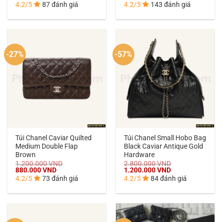
gốc
hiện
gốc
hiện
4.2/5
87 đánh giá
4.2/5
143 đánh giá
là:
tại
là:
tại
980.000 VND.
là:
1.100.000 VND.
là:
780.000 VND.
680.000 VND.
-27%
-57%
Túi Chanel Caviar Quilted
Túi Chanel Small Hobo Bag
Medium Double Flap
Black Caviar Antique Gold
Brown
Hardware
1.200.000
VND
2.800.000
VND
Giá
Giá
Giá
Giá
880.000
VND
1.200.000
VND
gốc
hiện
gốc
hiện
4.2/5
73 đánh giá
4.2/5
84 đánh giá
là:
tại
là:
tại
1.200.000 VND.
là:
2.800.000 VND.
là:
880.000 VND.
1.200.000 VND.