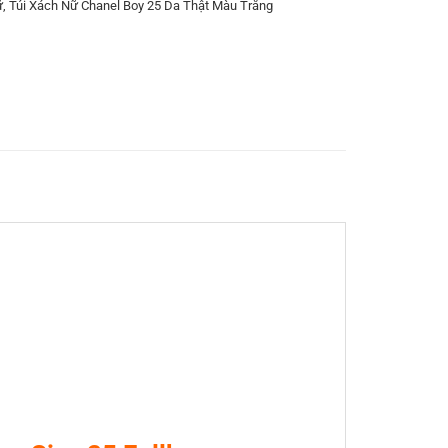
ữ
,
Túi Xách Nữ Chanel Boy 25 Da Thật Màu Trắng