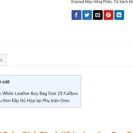
Grained Màu Hồng Phấn
,
Túi Xách N
0)
 viết
 White Leather Boy Bag Size 25 Fullbox
Đen Đầy Đủ Hộp tại Phụ kiện Dino