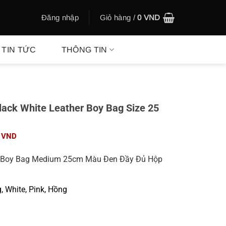
Đăng nhập
Giỏ hàng /
0
VND
TIN TỨC
THÔNG TIN
lack White Leather Boy Bag Size 25
Giá
0
VND
hiện
tại
l Boy Bag Medium 25cm Màu Đen Đầy Đủ Hộp
00 VND.
là:
680.000 VND.
, White, Pink, Hồng