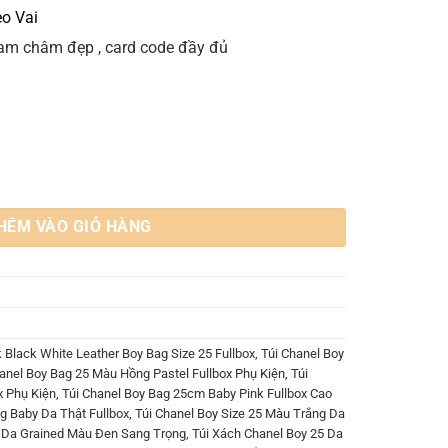
eo Vai
nam châm đẹp , card code đầy đủ
 Leather Boy Bag Size 25 Fullbox số lượng
HÊM VÀO GIỎ HÀNG
 Black White Leather Boy Bag Size 25 Fullbox
,
Túi Chanel Boy
anel Boy Bag 25 Màu Hồng Pastel Fullbox Phụ Kiện
,
Túi
x Phụ Kiện
,
Túi Chanel Boy Bag 25cm Baby Pink Fullbox Cao
g Baby Da Thật Fullbox
,
Túi Chanel Boy Size 25 Màu Trắng Da
5 Da Grained Màu Đen Sang Trọng
,
Túi Xách Chanel Boy 25 Da