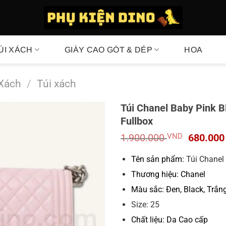
ÚI XÁCH
GIÀY CAO GÓT & DÉP
HOA
 Xách
/
Túi xách
Túi Chanel Baby Pink B
Fullbox
Giá
1.900.000
VND
680.00
gốc
là:
Tên sản phẩm:
Túi Chane
1.900.0
Thương hiệu: Chanel
Màu sắc: Đen, Black, Trắng
Size: 25
Chất liệu: Da Cao cấp