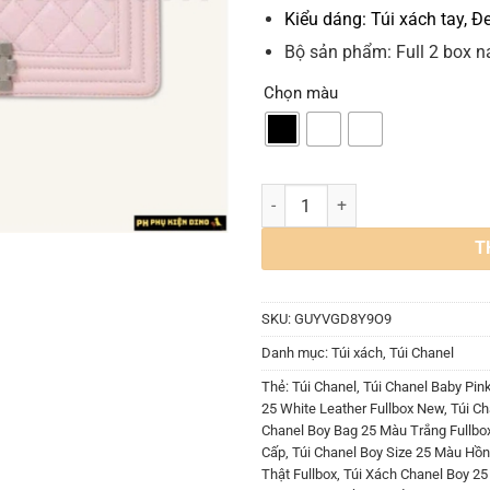
Kiểu dáng: Túi xách tay, Đ
Bộ sản phẩm: Full 2 box 
Chọn màu
Túi Chanel Baby Pink Black White
T
SKU:
GUYVGD8Y9O9
Danh mục:
Túi xách
,
Túi Chanel
Thẻ:
Túi Chanel
,
Túi Chanel Baby Pink
25 White Leather Fullbox New
,
Túi Ch
Chanel Boy Bag 25 Màu Trắng Fullbo
Cấp
,
Túi Chanel Boy Size 25 Màu Hồn
Thật Fullbox
,
Túi Xách Chanel Boy 2