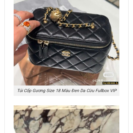
Túi Cốp Gương Size 18 Màu Đen Da Cừu Fullbox VIP