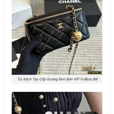
Túi Xách Tay Cốp Gương Đen Bản VIP Fullbox Bill