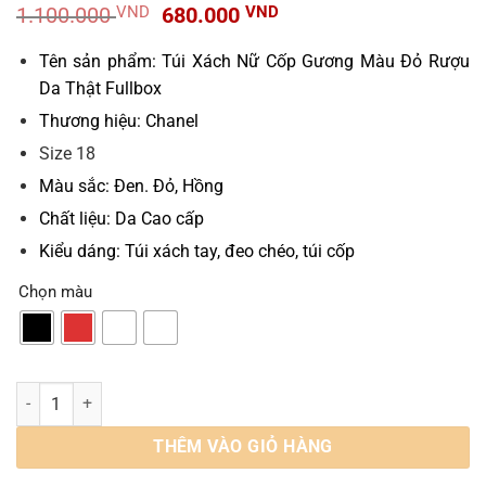
Giá
Giá
1.100.000
VND
680.000
VND
gốc
hiện
là:
tại
Tên sản phẩm: Túi Xách Nữ Cốp Gương Màu Đỏ Rượu
1.100.000 VND.
là:
Da Thật Fullbox
680.000 VND.
Thương hiệu: Chanel
Size 18
Màu sắc: Đen. Đỏ, Hồng
Chất liệu: Da Cao cấp
Kiểu dáng: Túi xách tay, đeo chéo, túi cốp
Chọn màu
Túi Cốp Gương Chanel Vanity Case Black Lambskin Size 18 Fullbox 
THÊM VÀO GIỎ HÀNG