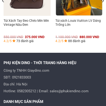
Túi Xách Tay Đeo Chéo Min Min
Túi xách Louis Vuitton LV Dáng
Vintage Nâu Đen
Trống Lớn
á
Giá
Giá
Giá
Giá
550.000
VND
375.000
VND
1.100.000
VND
880.000
VND
n
gốc
hiện
gốc
hiện
4.2/5
73 đánh giá
4.2/5
88 đánh giá
là:
tại
là:
tại
550.000 VND.
là:
1.100.000 VND.
là:
0.000 VND.
375.000 VND.
880.
PHỤ KIỆN DINO - THỜI TRANG HÀNG HIỆU
Công ty TNHH Giaydino.com
SĐT: 0921833003
Địa chỉ: Hà Nội
Hotline: 0582305212 | Email: sales@phukiendino.com
DANH MỤC SẢN PHẨM