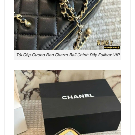
Túi Cốp Gương Đen Charm Ball Chỉnh Dây Fullbox VIP