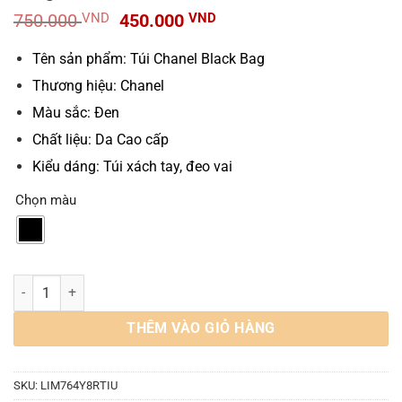
Giá
Giá
750.000
VND
450.000
VND
gốc
hiện
là:
tại
Tên sản phẩm: Túi Chanel Black Bag
750.000 VND.
là:
Thương hiệu: Chanel
450.000 VND.
Màu sắc: Đen
Chất liệu: Da Cao cấp
Kiểu dáng: Túi xách tay, đeo vai
Chọn màu
Túi Xách Nữ Chanel Black Bag Màu Đen Xích Vàng số lượng
THÊM VÀO GIỎ HÀNG
SKU:
LIM764Y8RTIU