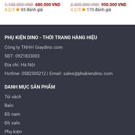
á
Giá
Giá
Giá
Giá
1.100.000
VND
680.000
VND
2.400.000
VND
950.000
VND
n
gốc
hiện
gốc
hiện
4.2/5
93 đánh giá
4.2/5
170 đánh giá
là:
tại
là:
tại
1.100.000 VND.
là:
2.400.000 VND.
là:
0.000 VND.
680.000 VND.
950.
PHỤ KIỆN DINO - THỜI TRANG HÀNG HIỆU
Công ty TNHH Giaydino.com
SĐT: 0921833003
Địa chỉ: Hà Nội
Hotline: 0582305212 | Email: sales@phukiendino.com
DANH MỤC SẢN PHẨM
Túi xách
Balo
Đồ nam
Đồ sale
Phụ kiện