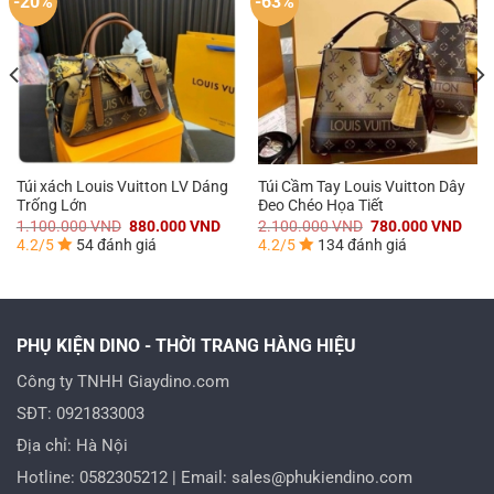
-20%
-63%
Túi xách Louis Vuitton LV Dáng
Túi Cầm Tay Louis Vuitton Dây
Trống Lớn
Đeo Chéo Họa Tiết
Giá
Giá
Giá
Giá
1.100.000
VND
880.000
VND
2.100.000
VND
780.000
VND
gốc
hiện
gốc
hiện
4.2/5
54 đánh giá
4.2/5
134 đánh giá
là:
tại
là:
tại
1.100.000 VND.
là:
2.100.000 VND.
là:
000 VND.
880.000 VND.
780.
PHỤ KIỆN DINO - THỜI TRANG HÀNG HIỆU
Công ty TNHH Giaydino.com
SĐT: 0921833003
Địa chỉ: Hà Nội
Hotline: 0582305212 | Email: sales@phukiendino.com