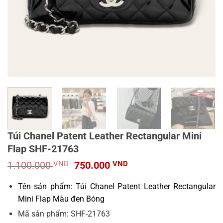
Túi Chanel Patent Leather Rectangular Mini
Flap SHF-21763
Giá
Giá
1.100.000
VND
750.000
VND
gốc
hiện
là:
tại
Tên sản phẩm: Túi Chanel Patent Leather Rectangular
1.100.000 VND.
là:
Mini Flap Màu đen Bóng
750.000 VND.
Mã sản phẩm: SHF-21763