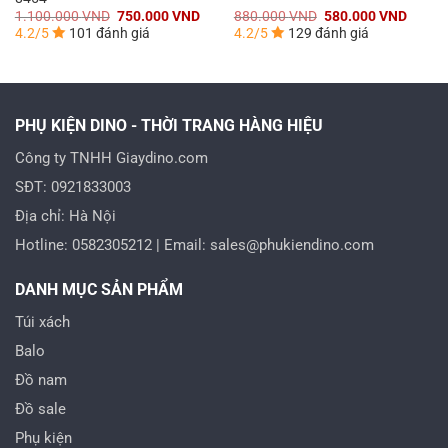
Giá
Giá
Giá
Giá
1.100.000
VND
750.000
VND
880.000
VND
580.000
VND
gốc
hiện
gốc
hiện
4.2/5
101 đánh giá
4.2/5
129 đánh giá
là:
tại
là:
tại
1.100.000 VND.
là:
880.000 VND.
là:
000 VND.
750.000 VND.
580.0
PHỤ KIỆN DINO - THỜI TRANG HÀNG HIỆU
Công ty TNHH Giaydino.com
SĐT: 0921833003
Địa chỉ: Hà Nội
Hotline: 0582305212 | Email: sales@phukiendino.com
DANH MỤC SẢN PHẨM
Túi xách
Balo
Đồ nam
Đồ sale
Phụ kiện