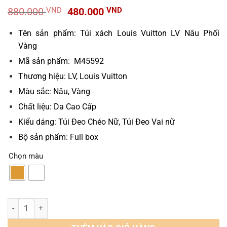
Giá
Giá
880.000
VND
480.000
VND
gốc
hiện
là:
tại
Tên sản phẩm: Túi xách Louis Vuitton LV Nâu Phối
880.000 VND.
là:
Vàng
480.000 VND.
Mã sản phẩm: M45592
Thương hiệu: LV, Louis Vuitton
Màu sắc: Nâu, Vàng
Chất liệu: Da Cao Cấp
Kiểu dáng:
Túi Đeo Chéo Nữ, Túi Đeo Vai nữ
Bộ sản phẩm: Full box
Chọn màu
Túi Louis Vuitton LV Passy Monogram Canvas Brown M45592 số lượ