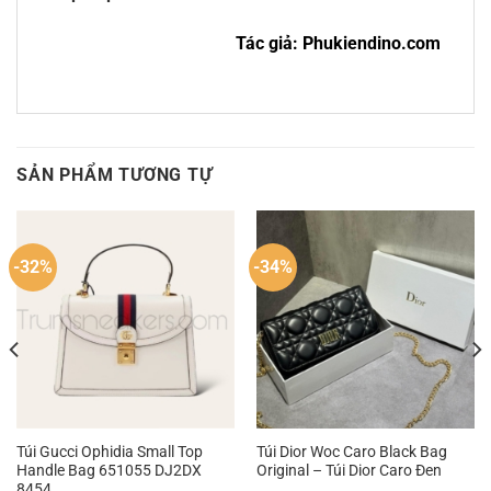
Tác giả: Phukiendino.com
SẢN PHẨM TƯƠNG TỰ
-32%
-34%
Túi Gucci Ophidia Small Top
Túi Dior Woc Caro Black Bag
Handle Bag ‎651055 DJ2DX
Original – Túi Dior Caro Đen
8454