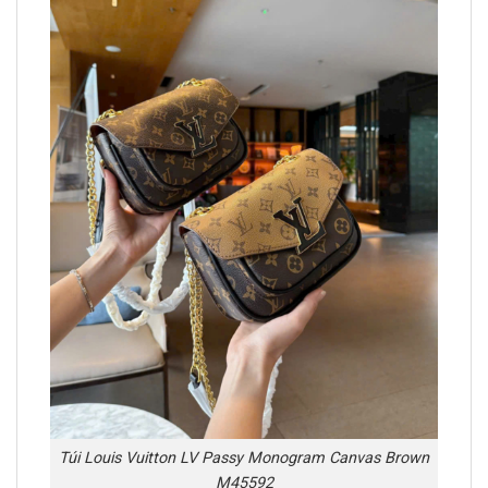
Túi Louis Vuitton LV Passy Monogram Canvas Brown
M45592