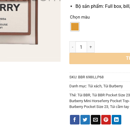
Bộ sản phẩm: Full box, bill
Chọn màu
Túi Burberry Horseferry Pocket 
T
SKU:
BBR 698ILLP68
Danh mục:
Túi xách
,
Túi Burberry
Thẻ:
Túi BBR
,
Túi BBR Pocket Size 23
Burberry Mini Horseferry Pocket Top
Burberry Pocket Size 23
,
Túi cầm tay