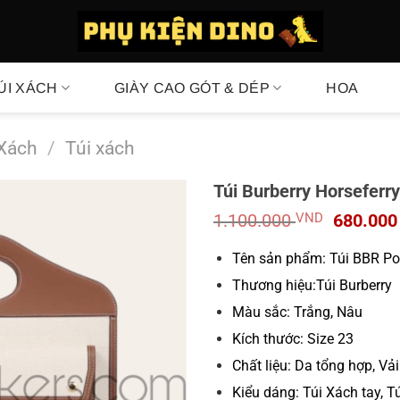
ÚI XÁCH
GIÀY CAO GÓT & DÉP
HOA
 Xách
/
Túi xách
Túi Burberry Horseferr
Giá
1.100.000
VND
680.00
gốc
là:
Tên sản phẩm: Túi BBR Po
1.100.0
Thương hiệu:Túi Burberry
Màu sắc: Trắng, Nâu
Kích thước: Size 23
Chất liệu: Da tổng hợp, Vả
Kiểu dáng: Túi Xách tay, T