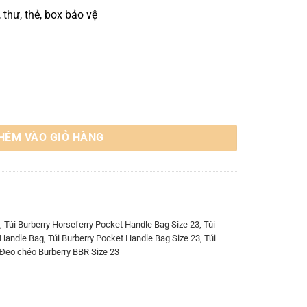
, thư, thẻ, box bảo vệ
Handle Bag Size 23 số lượng
HÊM VÀO GIỎ HÀNG
,
Túi Burberry Horseferry Pocket Handle Bag Size 23
,
Túi
-Handle Bag
,
Túi Burberry Pocket Handle Bag Size 23
,
Túi
 Đeo chéo Burberry BBR Size 23