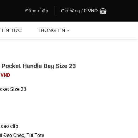
Đăng nhập
Giỏ hàng /
0
VND
TIN TỨC
THÔNG TIN
y Pocket Handle Bag Size 23
Giá
0
VND
hiện
tại
cket Size 23
00 VND.
là:
680.000 VND.
i cao cấp
úi Đeo Chéo, Túi Tote