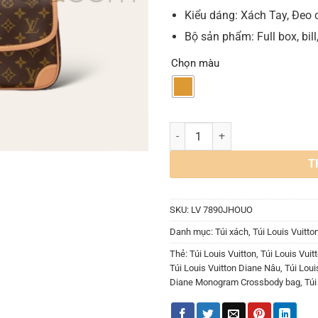
Kiểu dáng: Xách Tay, Đeo 
Bộ sản phẩm: Full box, bill
Chọn màu
Túi Louis Vuitton LV Diane Bag 
T
SKU:
LV 7890JHOUO
Danh mục:
Túi xách
,
Túi Louis Vuitto
Thẻ:
Túi Louis Vuitton
,
Túi Louis Vui
Túi Louis Vuitton Diane Nâu
,
Túi Loui
Diane Monogram Crossbody bag
,
Túi