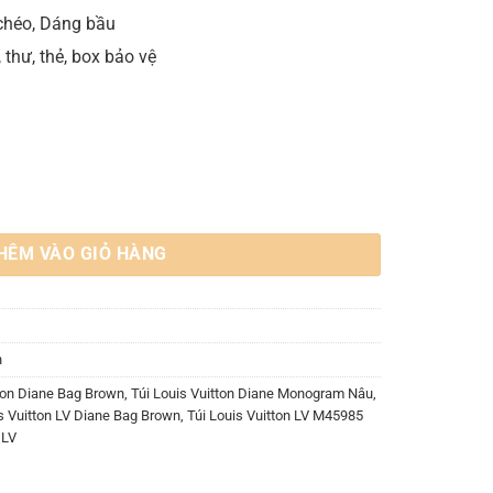
chéo, Dáng bầu
, thư, thẻ, box bảo vệ
Brown M46049 số lượng
HÊM VÀO GIỎ HÀNG
n
tton Diane Bag Brown
,
Túi Louis Vuitton Diane Monogram Nâu
,
s Vuitton LV Diane Bag Brown
,
Túi Louis Vuitton LV M45985
 LV