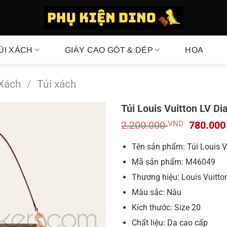
ÚI XÁCH
GIÀY CAO GÓT & DÉP
HOA
 Xách
/
Túi xách
Túi Louis Vuitton LV 
Giá
2.200.000
VND
780.00
gốc
là:
Tên sản phẩm: Túi Louis 
2.200.0
Mã sản phẩm: M46049
Thương hiệu: Louis Vuitton
Màu sắc: Nâu
Kích thước: Size 20
Chất liệu: Da cao cấp