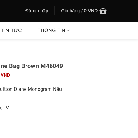
Đăng nhập
Giỏ hàng /
0
VND
TIN TỨC
THÔNG TIN
Diane Bag Brown M46049
Giá
0
VND
hiện
tại
Vuitton Diane Monogram Nâu
00 VND.
là:
780.000 VND.
, LV