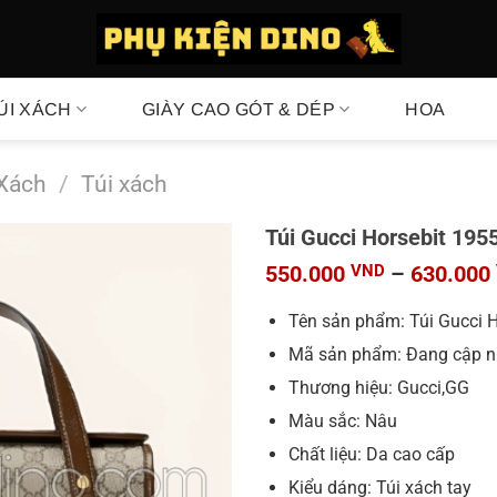
ÚI XÁCH
GIÀY CAO GÓT & DÉP
HOA
 Xách
/
Túi xách
Túi Gucci Horsebit 195
550.000
VND
–
630.000
Tên sản phẩm: Túi Gucci 
Mã sản phẩm: Đang cập n
Thương hiệu: Gucci,GG
Màu sắc: Nâu
Chất liệu: Da cao cấp
Kiểu dáng: Túi xách tay