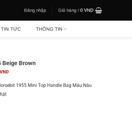
Đăng nhập
Giỏ hàng /
0
VND
TIN TỨC
THÔNG TIN
5 Beige Brown
Khoảng
VND
giá:
từ
Horsebit 1955 Mini Top Handle Bag Màu Nâu
550.000 VND
hật
đến
630.000 VND