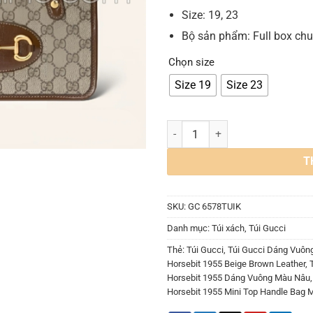
Size: 19, 23
Bộ sản phẩm: Full box chuẩ
Chọn size
Size 19
Size 23
Túi Gucci Horsebit 1955 Beige B
T
SKU:
GC 6578TUIK
Danh mục:
Túi xách
,
Túi Gucci
Thẻ:
Túi Gucci
,
Túi Gucci Dáng Vuôn
Horsebit 1955 Beige Brown Leather
,
Horsebit 1955 Dáng Vuông Màu Nâu
Horsebit 1955 Mini Top Handle Bag 