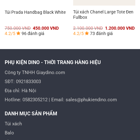
Túi xách Chanel Large Tote Đen
Túi Prada Handbag Black White
Fullbox
iá
Giá
Giá
Giá
Gi
750.000
VND
450.000
VND
2.100.000
VND
1.200.000
VND
iện
gốc
hiện
gốc
hi
4.2/5
96 đánh giá
4.2/5
73 đánh giá
ại
là:
tại
là:
tại
à:
750.000 VND.
là:
2.100.000 VND.
là:
.200.000 VND.
450.000 VND.
1.
PHỤ KIỆN DINO - THỜI TRANG HÀNG HIỆU
Công ty TNHH Giaydino.com
SĐT: 0921833003
Địa chỉ: Hà Nội
Hotline: 0582305212 | Email: sales@phukiendino.com
DANH MỤC SẢN PHẨM
Túi xách
Balo