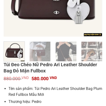
Túi Đeo Chéo Nữ Pedro Ari Leather Shoulder
Bag Đỏ Mận Fullbox
Giá
Giá
880.000
VND
580.000
VND
gốc
hiện
là:
tại
Tên sản phẩm: Túi Pedro Ari Leather Shoulder Bag Plum
880.000 VND.
là:
Red Fullbox Mẫu Mới
580.000 VND.
Thương hiệu: Pedro