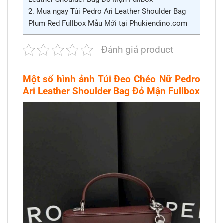
2.
Mua ngay Túi Pedro Ari Leather Shoulder Bag
Plum Red Fullbox Mẫu Mới tại Phukiendino.com
Đánh giá product
Một số hình ảnh Túi Đeo Chéo Nữ Pedro
Ari Leather Shoulder Bag Đỏ Mận Fullbox