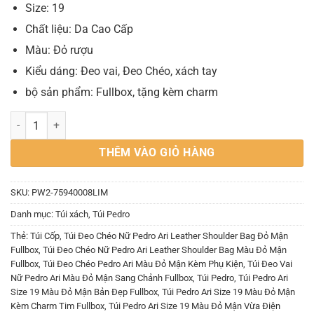
Size: 19
Chất liệu: Da Cao Cấp
Màu: Đỏ rượu
Kiểu dáng: Đeo vai, Đeo Chéo, xách tay
bộ sản phẩm: Fullbox, tặng kèm charm
Túi Đeo Chéo Nữ Pedro Ari Leather Shoulder Bag Đỏ Mận Fullbox số
THÊM VÀO GIỎ HÀNG
SKU:
PW2-75940008LIM
Danh mục:
Túi xách
,
Túi Pedro
Thẻ:
Túi Cốp
,
Túi Đeo Chéo Nữ Pedro Ari Leather Shoulder Bag Đỏ Mận
Fullbox
,
Túi Đeo Chéo Nữ Pedro Ari Leather Shoulder Bag Màu Đỏ Mận
Fullbox
,
Túi Đeo Chéo Pedro Ari Màu Đỏ Mận Kèm Phụ Kiện
,
Túi Đeo Vai
Nữ Pedro Ari Màu Đỏ Mận Sang Chảnh Fullbox
,
Túi Pedro
,
Túi Pedro Ari
Size 19 Màu Đỏ Mận Bản Đẹp Fullbox
,
Túi Pedro Ari Size 19 Màu Đỏ Mận
Kèm Charm Tim Fullbox
,
Túi Pedro Ari Size 19 Màu Đỏ Mận Vừa Điện