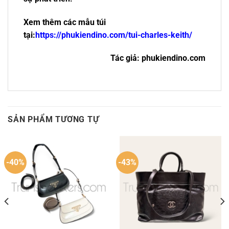
Xem thêm các mẫu túi
tại:
https://phukiendino.com/tui-charles-keith/
Tác giả: phukiendino.com
SẢN PHẨM TƯƠNG TỰ
-40%
-43%