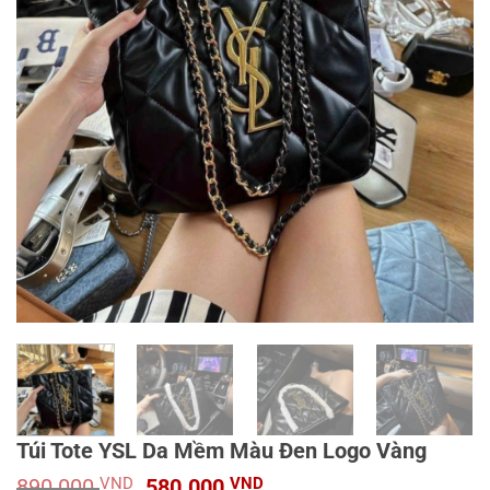
Túi Tote YSL Da Mềm Màu Đen Logo Vàng
Giá
Giá
890.000
VND
580.000
VND