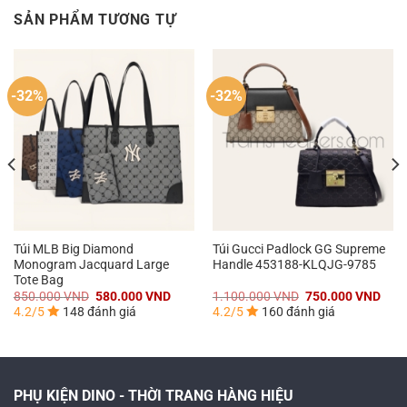
SẢN PHẨM TƯƠNG TỰ
-32%
-32%
Túi MLB Big Diamond
Túi Gucci Padlock GG Supreme
Monogram Jacquard Large
Handle 453188-KLQJG-9785
Tote Bag
iá
Giá
Giá
Giá
Giá
850.000
VND
580.000
VND
1.100.000
VND
750.000
VND
iện
gốc
hiện
gốc
hiện
4.2/5
148 đánh giá
4.2/5
160 đánh giá
ại
là:
tại
là:
tại
à:
850.000 VND.
là:
1.100.000 VND.
là:
.200.000 VND.
580.000 VND.
750.
PHỤ KIỆN DINO - THỜI TRANG HÀNG HIỆU