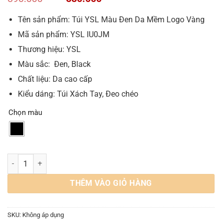
gốc
hiện
là:
tại
Tên sản phẩm: Túi YSL Màu Đen Da Mềm Logo Vàng
890.000 VND.
là:
Mã sản phẩm: YSL IU0JM
580.000 VND.
Thương hiệu: YSL
Màu sắc: Đen, Black
Chất liệu: Da cao cấp
Kiểu dáng: Túi Xách Tay, Đeo chéo
Chọn màu
Túi Tote YSL Da Mềm Màu Đen Logo Vàng số lượng
THÊM VÀO GIỎ HÀNG
SKU:
Không áp dụng