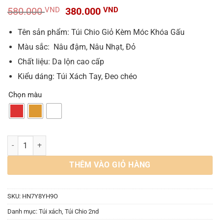
Giá
Giá
580.000
VND
380.000
VND
gốc
hiện
là:
tại
Tên sản phẩm: Túi Chio Giỏ Kèm Móc Khóa Gấu
580.000 VND.
là:
Màu sắc: Nâu đậm, Nâu Nhạt, Đỏ
380.000 VND.
Chất liệu: Da lộn cao cấp
Kiểu dáng: Túi Xách Tay, Đeo chéo
Chọn màu
Túi Rút Mini Chio 2nd Màu Nâu Đậm Cam Đất Đỏ Đất New Arrival số 
THÊM VÀO GIỎ HÀNG
SKU:
HN7Y8YH9O
Danh mục:
Túi xách
,
Túi Chio 2nd