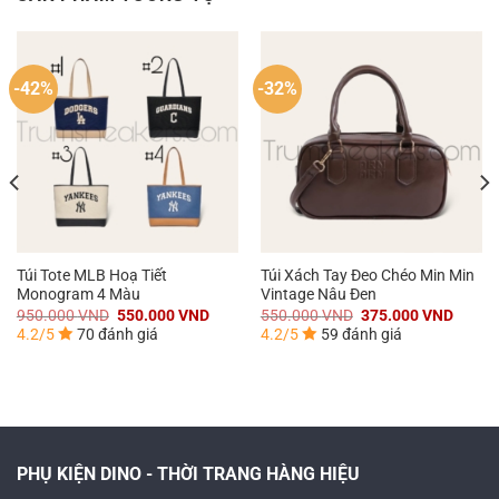
-42%
-32%
Túi Tote MLB Hoạ Tiết
Túi Xách Tay Đeo Chéo Min Min
Monogram 4 Màu
Vintage Nâu Đen
á
Giá
Giá
Giá
Giá
950.000
VND
550.000
VND
550.000
VND
375.000
VND
n
gốc
hiện
gốc
hiện
4.2/5
70 đánh giá
4.2/5
59 đánh giá
là:
tại
là:
tại
950.000 VND.
là:
550.000 VND.
là:
0.000 VND.
550.000 VND.
375.0
PHỤ KIỆN DINO - THỜI TRANG HÀNG HIỆU