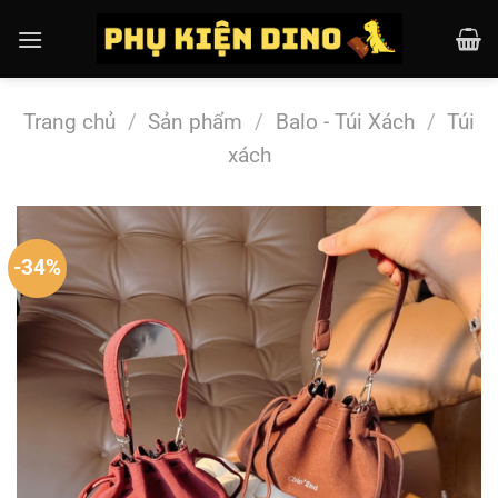
Chuyển
đến
nội
dung
Trang chủ
/
Sản phẩm
/
Balo - Túi Xách
/
Túi
xách
-34%