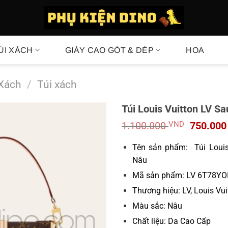
ÚI XÁCH
GIÀY CAO GÓT & DÉP
HOA
 Xách
/
Túi xách
Túi Louis Vuitton LV
Giá
1.100.000
VND
750.00
gốc
là:
Tên sản phẩm: Túi Loui
1.100.0
Nâu
Mã sản phẩm: LV 6T78YO
Thương hiệu: LV, Louis Vui
Màu sắc: Nâu
Chất liệu: Da Cao Cấp