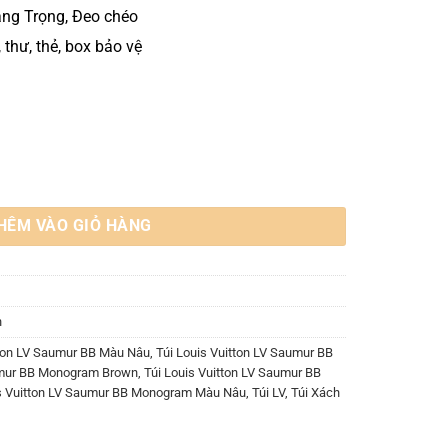
ang Trọng, Đeo chéo
, thư, thẻ, box bảo vệ
 Monogram Màu Nâu số lượng
HÊM VÀO GIỎ HÀNG
n
tton LV Saumur BB Màu Nâu
,
Túi Louis Vuitton LV Saumur BB
aumur BB Monogram Brown
,
Túi Louis Vuitton LV Saumur BB
is Vuitton LV Saumur BB Monogram Màu Nâu
,
Túi LV
,
Túi Xách