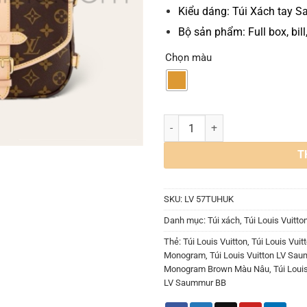
Kiểu dáng:
Túi Xách tay S
Bộ sản phẩm: Full box, bill
Chọn màu
Túi Louis Vuitton LV Saumur BB
T
SKU:
LV 57TUHUK
Danh mục:
Túi xách
,
Túi Louis Vuitto
Thẻ:
Túi Louis Vuitton
,
Túi Louis Vui
Monogram
,
Túi Louis Vuitton LV S
Monogram Brown Màu Nâu
,
Túi Lou
LV Saummur BB