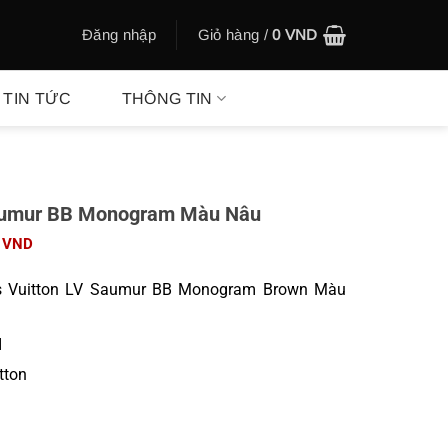
Đăng nhập
Giỏ hàng /
0
VND
TIN TỨC
THÔNG TIN
 Saumur BB Monogram Màu Nâu
Giá
0
VND
hiện
tại
s Vuitton LV Saumur BB Monogram Brown Màu
00 VND.
là:
750.000 VND.
I
tton