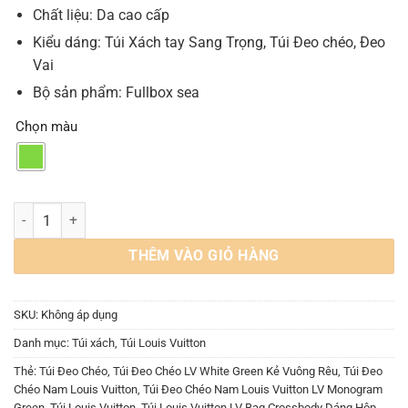
Chất liệu: Da cao cấp
Kiểu dáng: Túi Xách tay Sang Trọng, Túi Đeo chéo, Đeo
Vai
Bộ sản phẩm: Fullbox sea
Chọn màu
Túi Louis Vuitton LV Bag Crossbody Leather Monogram M24581 số 
THÊM VÀO GIỎ HÀNG
SKU:
Không áp dụng
Danh mục:
Túi xách
,
Túi Louis Vuitton
Thẻ:
Túi Đeo Chéo
,
Túi Đeo Chéo LV White Green Kẻ Vuông Rêu
,
Túi Đeo
Chéo Nam Louis Vuitton
,
Túi Đeo Chéo Nam Louis Vuitton LV Monogram
Green
,
Túi Louis Vuitton
,
Túi Louis Vuitton LV Bag Crossbody Dáng Hộp
,