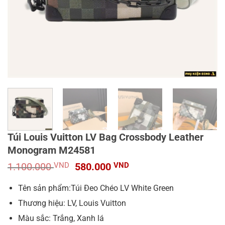
Túi Louis Vuitton LV Bag Crossbody Leather
Monogram M24581
Giá
Giá
1.100.000
VND
580.000
VND
gốc
hiện
là:
tại
Tên sản phẩm:Túi Đeo Chéo LV White Green
1.100.000 VND.
là:
Thương hiệu: LV, Louis Vuitton
580.000 VND.
Màu sắc: Trắng, Xanh lá