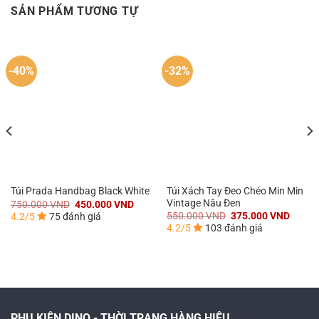
SẢN PHẨM TƯƠNG TỰ
-40%
-32%
Túi Xách Tay Đeo Chéo Min Min
Túi Prada Handbag Black White
Vintage Nâu Đen
Giá
Giá
750.000
VND
450.000
VND
gốc
hiện
Giá
Giá
550.000
VND
375.000
VND
4.2/5
75 đánh giá
là:
tại
gốc
hiện
4.2/5
103 đánh giá
750.000 VND.
là:
là:
tại
450.000 VND.
550.000 VND.
là:
375.0
000 VND.
PHỤ KIỆN DINO - THỜI TRANG HÀNG HIỆU