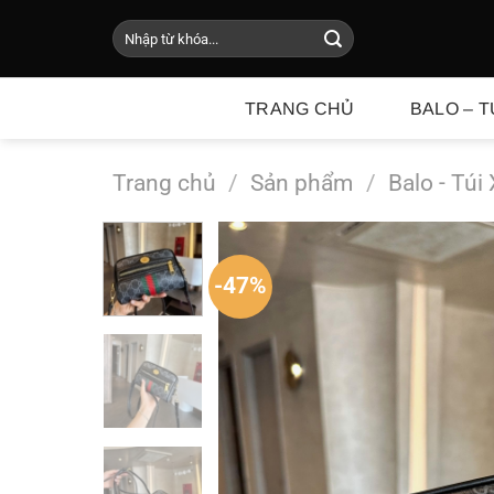
Chuyển
Tìm
đến
kiếm:
nội
dung
TRANG CHỦ
BALO – T
Trang chủ
/
Sản phẩm
/
Balo - Túi
-47%