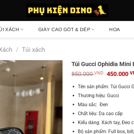
ÚI XÁCH
GIÀY CAO GÓT & DÉP
HOA
 Xách
/
Túi xách
Túi Gucci Ophidia Mini
Giá
850.000
VND
450.000
V
gốc
là:
Tên sản phẩm: Túi Gucci 
850.000 V
Thương hiệu: Gucci
Màu sắc: Đen
Chất liệu: Da cao cấp
Kiểu dáng: Xách tay, Đeo 
Bộ sản phẩm: Full box, bill