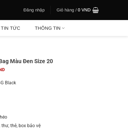
Đăng nhập
Giỏ hàng /
0
VND
TIN TỨC
THÔNG TIN
 Bag Màu Đen Size 20
Giá
ND
hiện
tại
GG Black
ND.
là:
450.000 VND.
chéo
, thư, thẻ, box bảo vệ