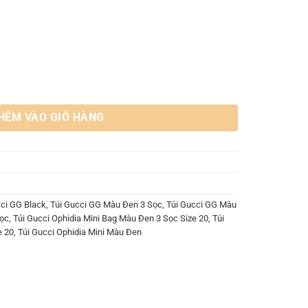
Đen Size 20 số lượng
HÊM VÀO GIỎ HÀNG
cci GG Black
,
Túi Gucci GG Màu Đen 3 Sọc
,
Túi Gucci GG Màu
Sọc
,
Túi Gucci Ophidia Mini Bag Màu Đen 3 Sọc Size 20
,
Túi
e 20
,
Túi Gucci Ophidia Mini Màu Đen