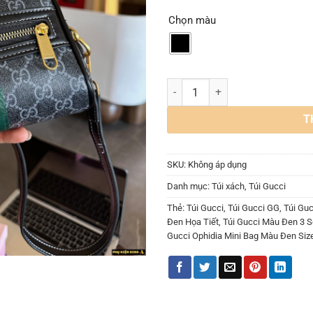
Chọn màu
Túi Gucci Ophidia Mini Bag Màu 
T
SKU:
Không áp dụng
Danh mục:
Túi xách
,
Túi Gucci
Thẻ:
Túi Gucci
,
Túi Gucci GG
,
Túi Gu
Đen Họa Tiết
,
Túi Gucci Màu Đen 3 
Gucci Ophidia Mini Bag Màu Đen Siz