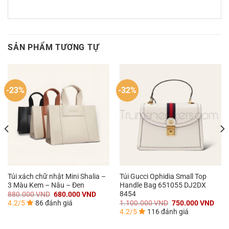
SẢN PHẨM TƯƠNG TỰ
-23%
-32%
Túi xách chữ nhật Mini Shalia –
Túi Gucci Ophidia Small Top
3 Màu Kem – Nâu – Đen
Handle Bag ‎651055 DJ2DX
8454
á
Giá
Giá
880.000
VND
680.000
VND
n
gốc
hiện
Giá
Giá
4.2/5
86 đánh giá
1.100.000
VND
750.000
VND
là:
tại
gốc
hiện
4.2/5
116 đánh giá
880.000 VND.
là:
là:
tại
0.000 VND.
680.000 VND.
1.100.000 VND.
là:
750.