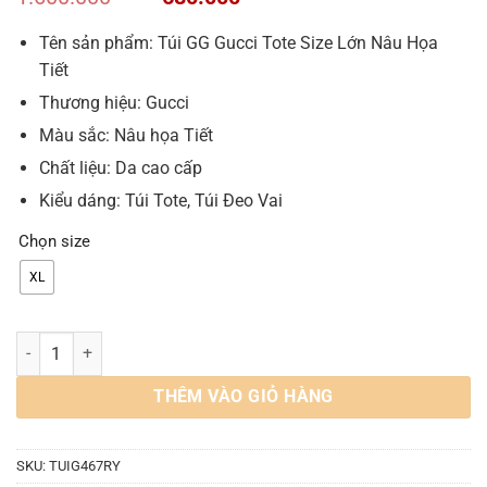
gốc
hiện
là:
tại
Tên sản phẩm: Túi GG Gucci Tote Size Lớn Nâu Họa
1.600.000 VND.
là:
Tiết
680.000 VND.
Thương hiệu: Gucci
Màu sắc: Nâu họa Tiết
Chất liệu: Da cao cấp
Kiểu dáng: Túi Tote, Túi Đeo Vai
Chọn size
XL
Túi Gucci Giglio Large Tote Bag Cỡ Lớn số lượng
THÊM VÀO GIỎ HÀNG
SKU:
TUIG467RY