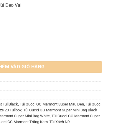
Túi Đeo Vai
 Bag Black White Size 23 Fullbox số lượng
HÊM VÀO GIỎ HÀNG
 FullBlack
,
Túi Gucci GG Marmont Super Màu Đen
,
Túi Gucci
ze 23 Fullbox
,
Túi Gucci GG Marmont Super Mini Bag Black
Marmont Super Mini Bag White
,
Túi Gucci GG Marmont Super
Gucci GG Marmont Trắng Kem
,
Túi Xách Nữ