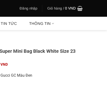
Đăng nhập
Giỏ hàng /
0
VND
TIN TỨC
THÔNG TIN
Super Mini Bag Black White Size 23
Giá
0
VND
hiện
tại
i Gucci GC Màu Đen
00 VND.
là:
680.000 VND.