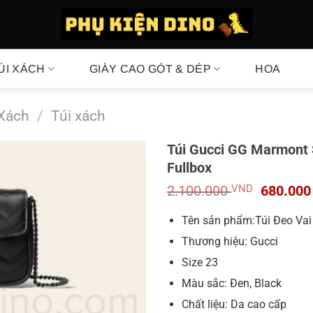
ÚI XÁCH
GIÀY CAO GÓT & DÉP
HOA
 Xách
/
Túi xách
Túi Gucci GG Marmont 
Fullbox
Giá
2.100.000
VND
680.00
gốc
là:
Tên sản phẩm:Túi Đeo Va
2.100.0
Thương hiệu: Gucci
Size 23
Màu sắc: Đen, Black
Chất liệu: Da cao cấp