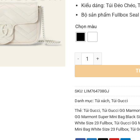
Kiểu dáng: Túi Đéo Chéo, 
Bộ sản phẩm Fullbox Seal
Chọn màu
Túi Gucci GG Marmont Super Mini
T
SKU:
LIM764738GJ
Danh mục:
Túi xách
,
Túi Gucci
Thẻ:
Túi Gucci
,
Túi Gucci GG Marmont
GG Marmont Super Mini Bag Black Si
White Size 23 Fullbox
,
Túi Gucci GG 
Mini Bag White Size 23 Fullbox
,
Túi 