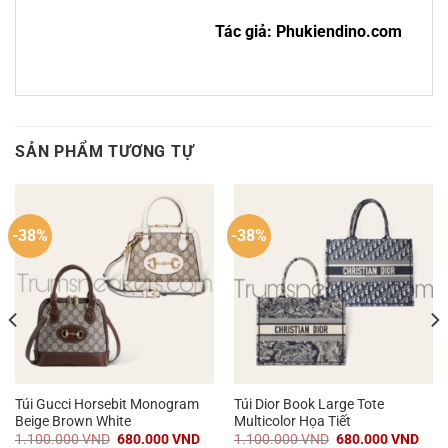
Tác giả: Phukiendino.com
SẢN PHẨM TƯƠNG TỰ
-38%
-38%
Túi Gucci Horsebit Monogram
Túi Dior Book Large Tote
Beige Brown White
Multicolor Họa Tiết
á
Giá
Giá
Giá
Giá
1.100.000
VND
680.000
VND
1.100.000
VND
680.000
VND