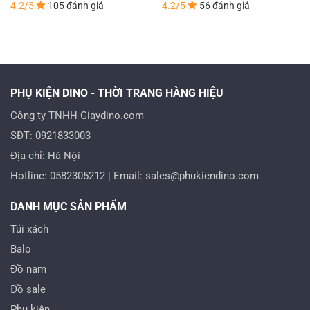
n
gốc
hiện
gốc
hiện
4.2/5
105 đánh giá
4.2/5
56 đánh giá
là:
tại
là:
tại
1.100.000 VND.
là:
1.100.000 VND.
là:
0.000 VND.
680.000 VND.
680.
PHỤ KIỆN DINO - THỜI TRANG HÀNG HIỆU
Công ty TNHH Giaydino.com
SĐT: 0921833003
Địa chỉ: Hà Nội
Hotline: 0582305212 | Email: sales@phukiendino.com
DANH MỤC SẢN PHẨM
Túi xách
Balo
Đồ nam
Đồ sale
Phụ kiện