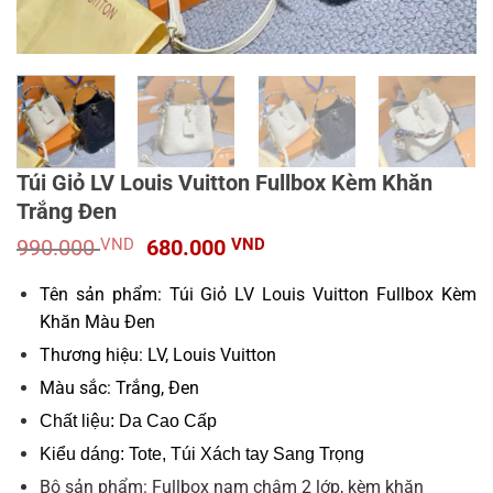
Túi Giỏ LV Louis Vuitton Fullbox Kèm Khăn
Trắng Đen
Giá
Giá
990.000
VND
680.000
VND
gốc
hiện
là:
tại
Tên sản phẩm: Túi Giỏ LV Louis Vuitton Fullbox Kèm
990.000 VND.
là:
Khăn Màu Đen
680.000 VND.
Thương hiệu: LV, Louis Vuitton
Màu sắc: Trắng, Đen
Chất liệu: Da Cao Cấp
Kiểu dáng: Tote, Túi Xách tay Sang Trọng
Bộ sản phẩm: Fullbox nam châm 2 lớp, kèm khăn