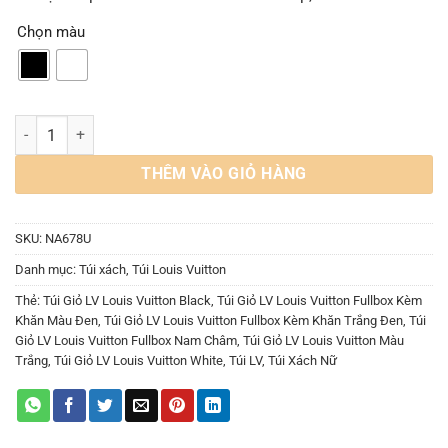
Chọn màu
Túi Giỏ LV Louis Vuitton Fullbox Kèm Khăn Trắng Đen số lượng
THÊM VÀO GIỎ HÀNG
SKU:
NA678U
Danh mục:
Túi xách
,
Túi Louis Vuitton
Thẻ:
Túi Giỏ LV Louis Vuitton Black
,
Túi Giỏ LV Louis Vuitton Fullbox Kèm
Khăn Màu Đen
,
Túi Giỏ LV Louis Vuitton Fullbox Kèm Khăn Trắng Đen
,
Túi
Giỏ LV Louis Vuitton Fullbox Nam Châm
,
Túi Giỏ LV Louis Vuitton Màu
Trắng
,
Túi Giỏ LV Louis Vuitton White
,
Túi LV
,
Túi Xách Nữ