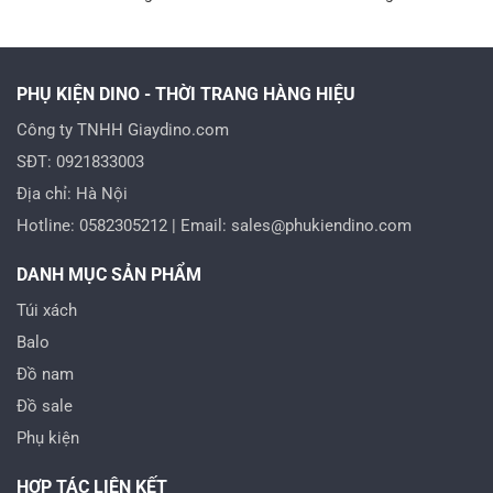
là:
tại
là:
tại
750.000 VND.
là:
2.300.000 VND.
là:
0.000 VND.
450.000 VND.
880.
PHỤ KIỆN DINO - THỜI TRANG HÀNG HIỆU
Công ty TNHH Giaydino.com
SĐT: 0921833003
Địa chỉ: Hà Nội
Hotline: 0582305212 | Email: sales@phukiendino.com
DANH MỤC SẢN PHẨM
Túi xách
Balo
Đồ nam
Đồ sale
Phụ kiện
HỢP TÁC LIÊN KẾT