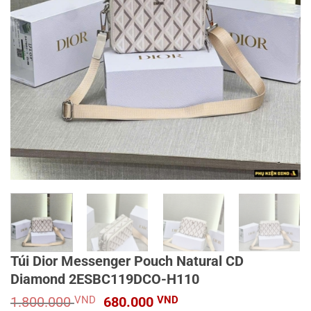
Túi Dior Messenger Pouch Natural CD
Diamond 2ESBC119DCO-H110
Giá
Giá
1.800.000
VND
680.000
VND