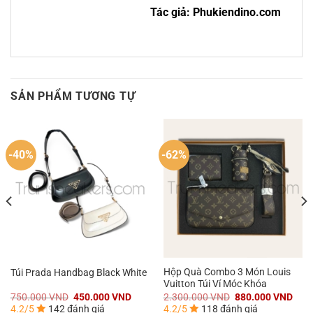
Tác giả: Phukiendino.com
SẢN PHẨM TƯƠNG TỰ
-40%
-62%
Hộp Quà Combo 3 Món Louis
Túi Prada Handbag Black White
Vuitton Túi Ví Móc Khóa
á
Giá
Giá
Giá
Giá
750.000
VND
450.000
VND
2.300.000
VND
880.000
VND
n
gốc
hiện
gốc
hiện
4.2/5
142 đánh giá
4.2/5
118 đánh giá