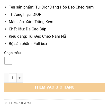
gốc
hiện
là:
tại
Tên sản phẩm: Túi Dior Dáng Hộp Đeo Chéo Nam
1.800.000 VND.
là:
Thương hiệu: DIOR
680.000 VND.
Màu sắc: Xám Trắng Kem
Chất liệu: Da Cao Cấp
Kiểu dáng: Túi Đeo Chéo Nam Nữ
Bộ sản phẩm: Full box
Chọn màu
Túi Dior Messenger Pouch Natural CD Diamond 2ESBC119DCO-H110
THÊM VÀO GIỎ HÀNG
SKU:
LIM57UTYUYJ