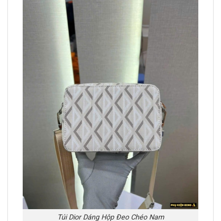
Túi Dior Dáng Hộp Đeo Chéo Nam