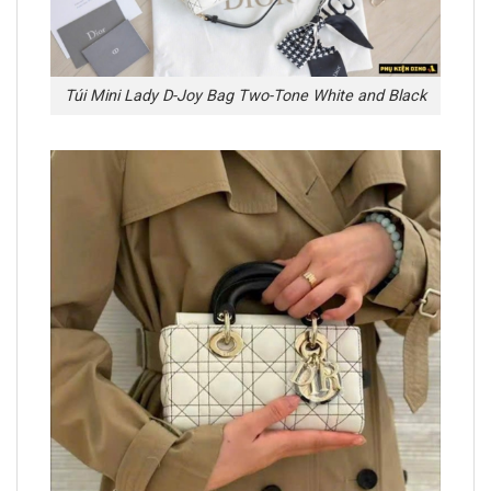
Túi Mini Lady D-Joy Bag Two-Tone White and Black