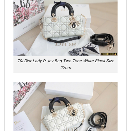
Túi Dior Lady D-Joy Bag Two-Tone White Black Size
22cm