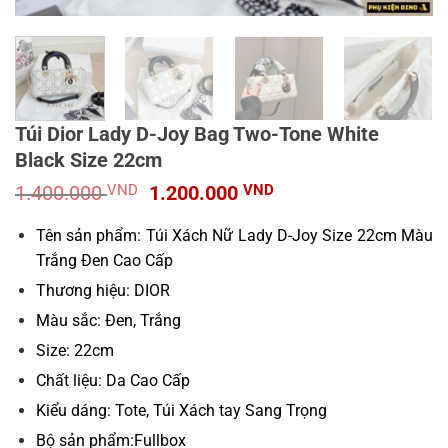
Túi Dior Lady D-Joy Bag Two-Tone White
Black Size 22cm
Giá
Giá
1.400.000
VND
1.200.000
VND
gốc
hiện
là:
tại
Tên sản phẩm: Túi Xách Nữ Lady D-Joy Size 22cm Màu
1.400.000 VND.
là:
Trắng Đen Cao Cấp
1.200.000 VND.
Thương hiệu: DIOR
Màu sắc: Đen, Trắng
Size: 22cm
Chất liệu: Da Cao Cấp
Kiểu dáng: Tote, Túi Xách tay Sang Trọng
Bộ sản phẩm:Fullbox