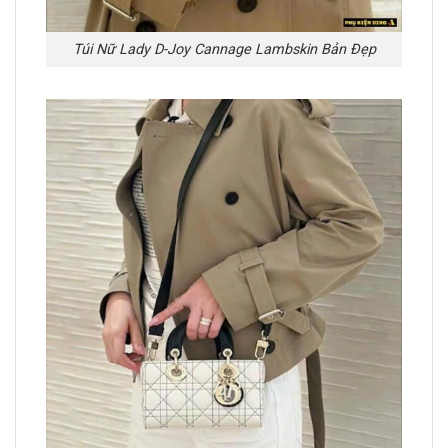
Túi Nữ Lady D-Joy Cannage Lambskin Bản Đẹp