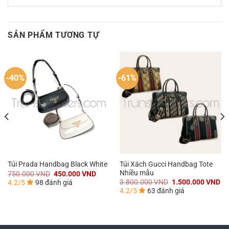
SẢN PHẨM TƯƠNG TỰ
-40%
-61%
Túi Xách Gucci Handbag Tote
Túi Prada Handbag Black White
Nhiều mẫu
Giá
Giá
750.000
VND
450.000
VND
gốc
hiện
Giá
Gi
3.800.000
VND
1.500.000
VND
4.2/5
98 đánh giá
là:
tại
gốc
hi
4.2/5
63 đánh giá
750.000 VND.
là:
là:
tại
450.000 VND.
3.800.000 VND.
là:
000 VND.
1.