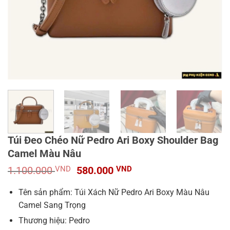
Túi Đeo Chéo Nữ Pedro Ari Boxy Shoulder Bag
Camel Màu Nâu
Giá
Giá
1.100.000
VND
580.000
VND
gốc
hiện
là:
tại
Tên sản phẩm: Túi Xách Nữ Pedro Ari Boxy Màu Nâu
1.100.000 VND.
là:
Camel Sang Trọng
580.000 VND.
Thương hiệu: Pedro