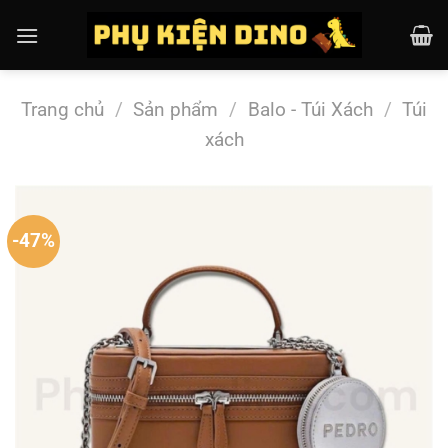
Chuyển
đến
nội
dung
Trang chủ
/
Sản phẩm
/
Balo - Túi Xách
/
Túi
xách
-47%