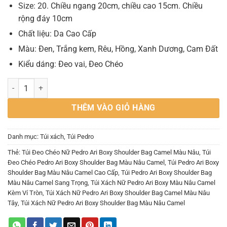
Size: 20. Chiều ngang 20cm, chiều cao 15cm. Chiều
rộng đáy 10cm
Chất liệu: Da Cao Cấp
Màu: Đen, Trắng kem, Rêu, Hồng, Xanh Dương, Cam Đất
Kiểu dáng: Đeo vai, Đeo Chéo
Túi Đeo Chéo Nữ Pedro Ari Boxy Shoulder Bag Camel Màu Nâu số lư
THÊM VÀO GIỎ HÀNG
Danh mục:
Túi xách
,
Túi Pedro
Thẻ:
Túi Đeo Chéo Nữ Pedro Ari Boxy Shoulder Bag Camel Màu Nâu
,
Túi
Đeo Chéo Pedro Ari Boxy Shoulder Bag Màu Nâu Camel
,
Túi Pedro Ari Boxy
Shoulder Bag Màu Nâu Camel Cao Cấp
,
Túi Pedro Ari Boxy Shoulder Bag
Màu Nâu Camel Sang Trọng
,
Túi Xách Nữ Pedro Ari Boxy Màu Nâu Camel
Kèm Ví Tròn
,
Túi Xách Nữ Pedro Ari Boxy Shoulder Bag Camel Màu Nâu
Tây
,
Túi Xách Nữ Pedro Ari Boxy Shoulder Bag Màu Nâu Camel