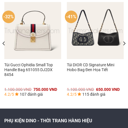
-32%
-41%
Túi Gucci Ophidia Small Top
Túi DIOR CD Signature Mini
Handle Bag ‎651055 DJ2DX
Hobo Bag Đen Họa Tiết
8454
á
Giá
Giá
Giá
Giá
1.100.000
VND
750.000
VND
1.100.000
VND
650.000
VND
n
gốc
hiện
gốc
hiện
4.2/5
107 đánh giá
4.2/5
115 đánh giá
là:
tại
là:
tại
1.100.000 VND.
là:
1.100.000 VND.
là:
0.000 VND.
750.000 VND.
650.
PHỤ KIỆN DINO - THỜI TRANG HÀNG HIỆU