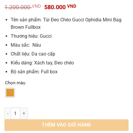
Giá
Giá
1.200.000
VND
580.000
VND
gốc
hiện
là:
tại
Tên sản phẩm: Túi Đeo Chéo Gucci Ophidia Mini Bag
1.200.000 VND.
là:
Brown Fullbox
580.000 VND.
Thương hiệu: Gucci
Màu sắc: Nâu
Chất liệu: Da cao cấp
Kiểu dáng: Xách tay, Đeo chéo
Bộ sản phẩm: Full box
Chọn màu
Túi Đeo Chéo Gucci GC Ophidia Mini Bag GG 517350 số lượng
THÊM VÀO GIỎ HÀNG