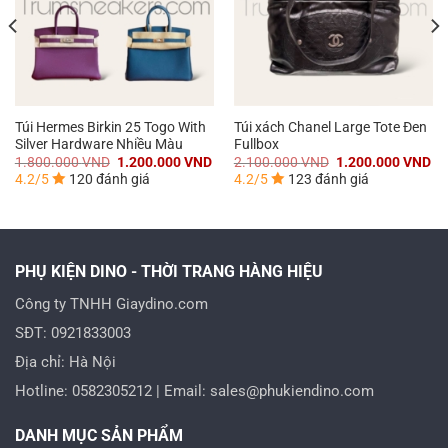
Túi Hermes Birkin 25 Togo With
Túi xách Chanel Large Tote Đen
Silver Hardware Nhiều Màu
Fullbox
á
Giá
Giá
Giá
Gi
1.800.000
VND
1.200.000
VND
2.100.000
VND
1.200.000
VND
n
gốc
hiện
gốc
hi
4.2/5
120 đánh giá
4.2/5
123 đánh giá
là:
tại
là:
tại
1.800.000 VND.
là:
2.100.000 VND.
là:
0.000 VND.
1.200.000 VND.
1.
PHỤ KIỆN DINO - THỜI TRANG HÀNG HIỆU
Công ty TNHH Giaydino.com
SĐT: 0921833003
Địa chỉ: Hà Nội
Hotline: 0582305212 | Email: sales@phukiendino.com
DANH MỤC SẢN PHẨM