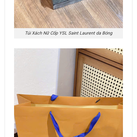
Túi Xách Nữ Cốp YSL Saint Laurent da Bóng