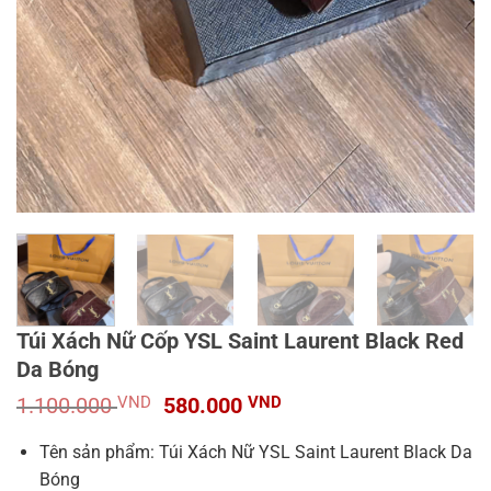
Túi Xách Nữ Cốp YSL Saint Laurent Black Red
Da Bóng
Giá
Giá
1.100.000
VND
580.000
VND
gốc
hiện
là:
tại
Tên sản phẩm: Túi Xách Nữ YSL Saint Laurent Black Da
1.100.000 VND.
là:
Bóng