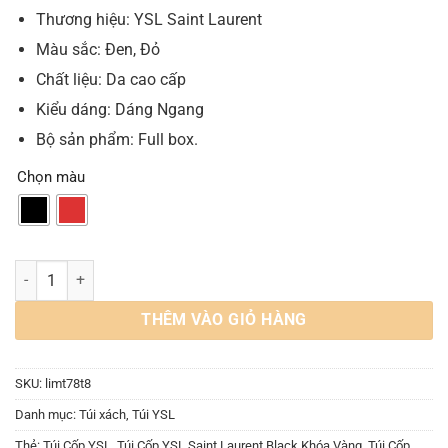
580.000 VND.
Thương hiệu: YSL Saint Laurent
Màu sắc: Đen, Đỏ
Chất liệu: Da cao cấp
Kiểu dáng: Dáng Ngang
Bộ sản phẩm: Full box.
Chọn màu
Túi Xách Nữ Cốp YSL Saint Laurent Black Red Da Bóng số lượng
THÊM VÀO GIỎ HÀNG
SKU:
limt78t8
Danh mục:
Túi xách
,
Túi YSL
Thẻ:
Túi Cốp YSL
,
Túi Cốp YSL Saint Laurent Black Khóa Vàng
,
Túi Cốp