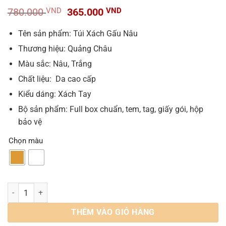
Giá
Giá
780.000
VND
365.000
VND
gốc
hiện
là:
tại
Tên sản phẩm: Túi Xách Gấu Nâu
780.000 VND.
là:
Thương hiệu: Quảng Châu
365.000 VND.
Màu sắc: Nâu, Trắng
Chất liệu: Da cao cấp
Kiểu dáng: Xách Tay
Bộ sản phẩm: Full box chuẩn, tem, tag, giấy gói, hộp
bảo vệ
Chọn màu
Túi Xách Gấu Nâu Trắng Kèm Túi Gấu Nhỏ Có Khóa Kéo số lượng
THÊM VÀO GIỎ HÀNG