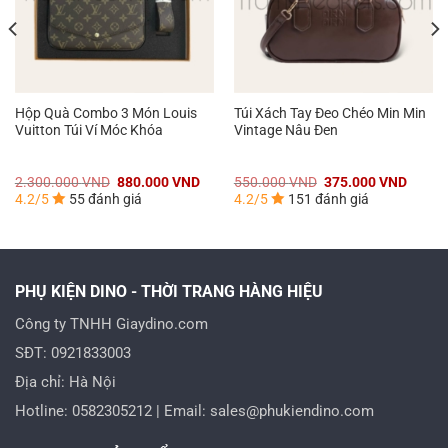
Hộp Quà Combo 3 Món Louis
Túi Xách Tay Đeo Chéo Min Min
Vuitton Túi Ví Móc Khóa
Vintage Nâu Đen
á
Giá
Giá
Giá
Giá
2.300.000
VND
880.000
VND
550.000
VND
375.000
VND
n
gốc
hiện
gốc
hiện
4.2/5
55 đánh giá
4.2/5
151 đánh giá
là:
tại
là:
tại
2.300.000 VND.
là:
550.000 VND.
là:
0.000 VND.
880.000 VND.
375.0
PHỤ KIỆN DINO - THỜI TRANG HÀNG HIỆU
Công ty TNHH Giaydino.com
SĐT: 0921833003
Địa chỉ: Hà Nội
Hotline: 0582305212 | Email: sales@phukiendino.com