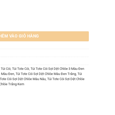
u Đen Trắng Nâu số lượng
HÊM VÀO GIỎ HÀNG
,
Túi Cói
,
Túi Tote Cói
,
Túi Tote Cói Sợi Dệt Chlóe 3 Màu Đen
óe Màu Đen
,
Túi Tote Cói Sợi Dệt Chlóe Màu Đen Trắng
,
Túi
 Tote Cói Sợi Dệt Chlóe Màu Nâu
,
Túi Tote Cói Sợi Dệt Chlóe
t Chlóe Trắng Kem