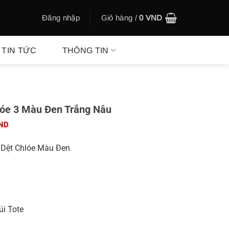
Đăng nhập
Giỏ hàng /
0
VND
TIN TỨC
THÔNG TIN
hlóe 3 Màu Đen Trắng Nâu
Giá
ND
hiện
tại
i Dệt Chlóe Màu Đen
ND.
là:
355.000 VND.
úi Tote