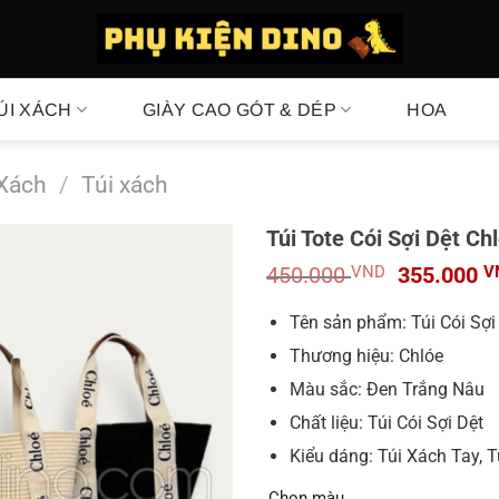
ÚI XÁCH
GIÀY CAO GÓT & DÉP
HOA
 Xách
/
Túi xách
Túi Tote Cói Sợi Dệt C
Giá
450.000
VND
355.000
V
gốc
là:
Tên sản phẩm: Túi Cói Sợ
450.000 V
Thương hiệu: Chlóe
Màu sắc: Đen Trắng Nâu
Chất liệu: Túi Cói Sợi Dệt
Kiểu dáng: Túi Xách Tay, T
Chọn màu