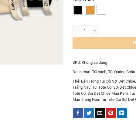
Túi Tote Cói Sợi Dệt Chlóe 3 Mà
T
SKU:
Không áp dụng
Danh mục:
Túi xách
,
Túi Quảng Châu
Thẻ:
Bên Trong Túi Cói Sợi Dệt Chlóe
Trắng Nâu
,
Túi Tote Cói Sợi Dệt Chl
Tote Cói Sợi Dệt Chlóe Màu Kem
,
Túi
Màu Trắng Nâu
,
Túi Tote Cói Sợi Dệ