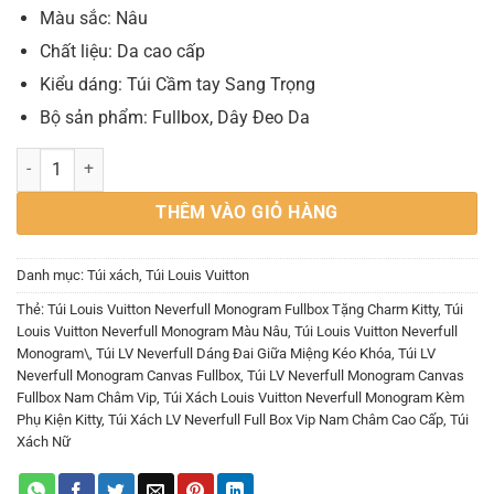
Màu sắc: Nâu
Chất liệu: Da cao cấp
Kiểu dáng: Túi Cầm tay Sang Trọng
Bộ sản phẩm: Fullbox, Dây Đeo Da
Túi Louis Vuitton Neverfull Monogram Fullbox Tặng Charm Kitty số 
THÊM VÀO GIỎ HÀNG
Danh mục:
Túi xách
,
Túi Louis Vuitton
Thẻ:
Túi Louis Vuitton Neverfull Monogram Fullbox Tặng Charm Kitty
,
Túi
Louis Vuitton Neverfull Monogram Màu Nâu
,
Túi Louis Vuitton Neverfull
Monogram\
,
Túi LV Neverfull Dáng Đai Giữa Miệng Kéo Khóa
,
Túi LV
Neverfull Monogram Canvas Fullbox
,
Túi LV Neverfull Monogram Canvas
Fullbox Nam Châm Vip
,
Túi Xách Louis Vuitton Neverfull Monogram Kèm
Phụ Kiện Kitty
,
Túi Xách LV Neverfull Full Box Vip Nam Châm Cao Cấp
,
Túi
Xách Nữ