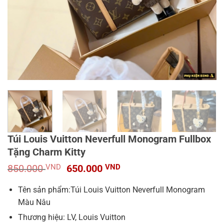
Túi Louis Vuitton Neverfull Monogram Fullbox
Tặng Charm Kitty
Giá
Giá
850.000
VND
650.000
VND
gốc
hiện
là:
tại
Tên sản phẩm:Túi Louis Vuitton Neverfull Monogram
850.000 VND.
là:
Màu Nâu
650.000 VND.
Thương hiệu: LV, Louis Vuitton