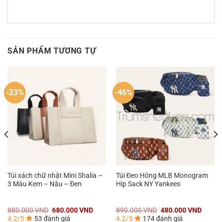
SẢN PHẨM TƯƠNG TỰ
-23%
-46%
Túi xách chữ nhật Mini Shalia –
Túi Đeo Hông MLB Monogram
3 Màu Kem – Nâu – Đen
Hip Sack NY Yankees
á
Giá
Giá
Giá
Giá
880.000
VND
680.000
VND
890.000
VND
480.000
VND
n
gốc
hiện
gốc
hiện
4.2/5
53 đánh giá
4.2/5
174 đánh giá