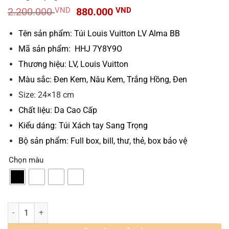
Giá
Giá
2.200.000
VND
880.000
VND
gốc
hiện
là:
tại
Tên sản phẩm: Túi Louis Vuitton LV Alma BB
2.200.000 VND.
là:
Mã sản phẩm: HHJ 7Y8Y9O
880.000 VND.
Thương hiệu: LV, Louis Vuitton
Màu sắc: Đen Kem, Nâu Kem, Trắng Hồng, Đen
Size: 24×18 cm
Chất liệu: Da Cao Cấp
Kiểu dáng:
Túi Xách tay Sang Trọng
Bộ sản phẩm: Full box, bill, thư, thẻ, box bảo vệ
Chọn màu
Túi Louis Vuitton LV Hến Alma BB Họa Tiết Sang Trọng số lượng