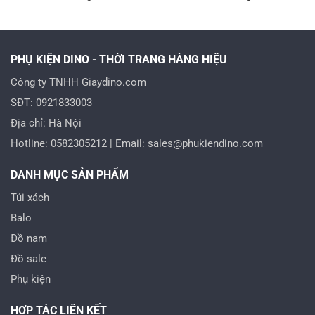
là:
tại
là:
tại
880.000 VND.
là:
890.000 VND.
là:
0.000 VND.
680.000 VND.
480.0
PHỤ KIỆN DINO - THỜI TRANG HÀNG HIỆU
Công ty TNHH Giaydino.com
SĐT: 0921833003
Địa chỉ: Hà Nội
Hotline: 0582305212 | Email: sales@phukiendino.com
DANH MỤC SẢN PHẨM
Túi xách
Balo
Đồ nam
Đồ sale
Phụ kiện
HỢP TÁC LIÊN KẾT