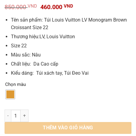
Giá
Giá
850.000
VND
460.000
VND
gốc
hiện
là:
tại
Tên sản phẩm: Túi Louis Vuitton LV Monogram Brown
850.000 VND.
là:
Croissant Size 22
460.000 VND.
Thương hiệu:LV, Louis Vuitton
Size 22
Màu sắc: Nâu
Chất liệu: Da Cao cấp
Kiểu dáng: Túi xách tay, Túi Đeo Vai
Chọn màu
Túi Louis Vuitton Croissant MM Hạt Dậu Size 22 M46828 số lượng
THÊM VÀO GIỎ HÀNG