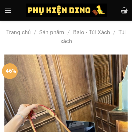
Chuyển
đến
nội
dung
Trang chủ
/
Sản phẩm
/
Balo - Túi Xách
/
Túi
xách
-46%