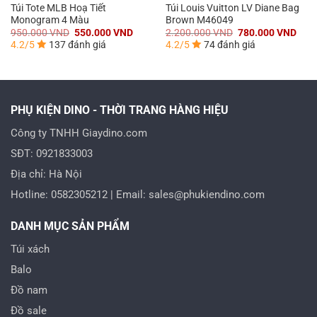
Túi Tote MLB Hoạ Tiết
Túi Louis Vuitton LV Diane Bag
Monogram 4 Màu
Brown M46049
á
Giá
Giá
Giá
Giá
950.000
VND
550.000
VND
2.200.000
VND
780.000
VND
n
gốc
hiện
gốc
hiện
4.2/5
137 đánh giá
4.2/5
74 đánh giá
là:
tại
là:
tại
950.000 VND.
là:
2.200.000 VND.
là:
0.000 VND.
550.000 VND.
780.
PHỤ KIỆN DINO - THỜI TRANG HÀNG HIỆU
Công ty TNHH Giaydino.com
SĐT: 0921833003
Địa chỉ: Hà Nội
Hotline: 0582305212 | Email: sales@phukiendino.com
DANH MỤC SẢN PHẨM
Túi xách
Balo
Đồ nam
Đồ sale