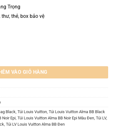
ang Trọng
, thư, thẻ, box bảo vệ
 Epi Leather M59217 số lượng
HÊM VÀO GIỎ HÀNG
n
Bag Black
,
Túi Louis Vuitton
,
Túi Louis Vuitton Alma BB Black
 Noir Epi
,
Túi Louis Vuitton Alma BB Noir Epi Màu Đen
,
Túi LV
,
ack
,
Túi LV Louis Vuitton Alma BB Đen