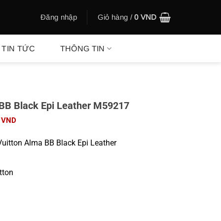
Đăng nhập
Giỏ hàng /
0
VND
TIN TỨC
THÔNG TIN
 BB Black Epi Leather M59217
Giá
0
VND
hiện
tại
uitton Alma BB Black Epi Leather
00 VND.
là:
880.000 VND.
tton