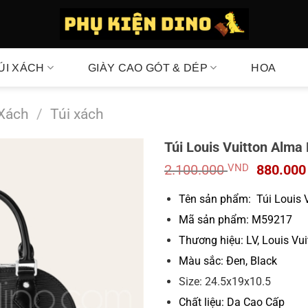
ÚI XÁCH
GIÀY CAO GÓT & DÉP
HOA
 Xách
/
Túi xách
Túi Louis Vuitton Alma
Giá
2.100.000
VND
880.00
gốc
là:
Tên sản phẩm: Túi Louis V
2.100.0
Mã sản phẩm: M59217
Thương hiệu: LV, Louis Vui
Màu sắc: Đen, Black
Size: 24.5x19x10.5
Chất liệu: Da Cao Cấp