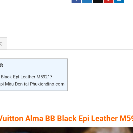
0)
ết
 Black Epi Leather M59217
Epi Màu Đen tại Phukiendino.com
 Vuitton Alma BB Black Epi Leather M