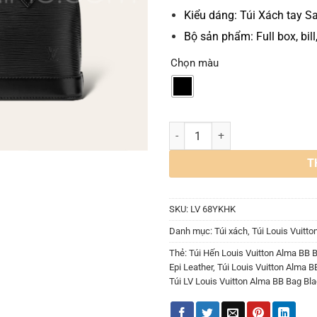
Kiểu dáng:
Túi Xách tay S
Bộ sản phẩm: Full box, bill
Chọn màu
Túi Louis Vuitton Alma BB Black
T
SKU:
LV 68YKHK
Danh mục:
Túi xách
,
Túi Louis Vuitto
Thẻ:
Túi Hến Louis Vuitton Alma BB 
Epi Leather
,
Túi Louis Vuitton Alma BB
Túi LV Louis Vuitton Alma BB Bag Bl