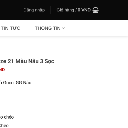
Đăng nhập
Giỏ hàng /
0
VND
TIN TỨC
THÔNG TIN
ize 21 Màu Nâu 3 Sọc
Giá
ND
hiện
tại
Sở Gucci GG Nâu
ND.
là:
580.000 VND.
eo chéo
Chéo