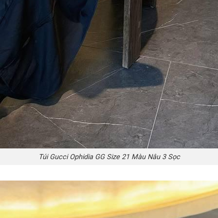
Túi Gucci Ophidia GG Size 21 Màu Nâu 3 Sọc