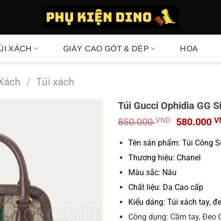
ÚI XÁCH
GIÀY CAO GÓT & DÉP
HOA
 Xách
/
Túi xách
Túi Gucci Ophidia GG S
Giá
850.000
VND
580.000
V
gốc
là:
Tên sản phẩm: Túi Công 
850.000 V
Thương hiệu: Chanel
Màu sắc: Nâu
Chất liệu: Da Cao cấp
Kiểu dáng: Túi xách tay, đ
Công dụng: Cầm tay, Đeo 