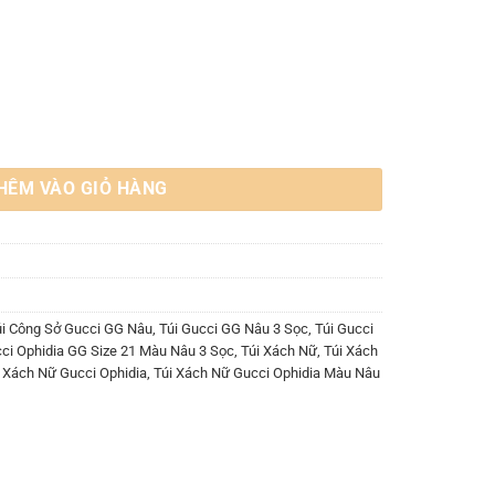
u Nâu 3 Sọc số lượng
HÊM VÀO GIỎ HÀNG
úi Công Sở Gucci GG Nâu
,
Túi Gucci GG Nâu 3 Sọc
,
Túi Gucci
cci Ophidia GG Size 21 Màu Nâu 3 Sọc
,
Túi Xách Nữ
,
Túi Xách
i Xách Nữ Gucci Ophidia
,
Túi Xách Nữ Gucci Ophidia Màu Nâu