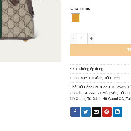
Chọn màu
Túi Gucci Ophidia GG Size 21 Mà
T
SKU:
Không áp dụng
Danh mục:
Túi xách
,
Túi Gucci
Thẻ:
Túi Công Sở Gucci GG Brown
,
T
Ophidia GG Size 21 Màu Nâu
,
Túi Gu
Nữ Gucci
,
Túi Xách Nữ Gucci GG
,
Tú