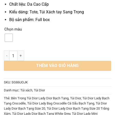
Chất liệu: Da Cao Cấp
Kiểu dáng: Tote, Túi Xách tay Sang Trọng
Bộ sản phẩm: Full box
Chọn màu
Túi Dior Lady Mini Himalaya Crocodile Niloticus Size 20 số lượng
THÊM VÀO GIỎ HÀNG
SKU:
SG86UOJK
Danh mục:
Túi xách
,
Túi Dior
Thẻ:
Bên Trong Túi Dior Lady Dior Bạch Tạng
,
Túi Dior
,
Túi Dior Lady Bạch
Tạng Crocodile
,
Túi Dior Lady Bag Crocodile Cá Sấu Bạch Tạng
,
Túi Dior
Lady Dior Bạch Tạng Size 20
,
Túi Dior Lady Dior Bạch Tạng Size 20 Trắng
Xám
,
Túi Dior Lady Dior Bạch Tạng White Grey
,
Túi Dior Lady Mini