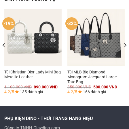
-19%
-32%
Túi Christian Dior Lady Mini Bag
Túi MLB Big Diamond
Metallic Leather
Monogram Jacquard Large
Tote Bag
á
Giá
Giá
Giá
Giá
1.100.000
VND
890.000
VND
850.000
VND
580.000
VND
n
gốc
hiện
gốc
hiện
4.2/5
135 đánh giá
4.2/5
166 đánh giá
là:
tại
là:
tại
1.100.000 VND.
là:
850.000 VND.
là:
0.000 VND.
890.000 VND.
580.0
PHỤ KIỆN DINO - THỜI TRANG HÀNG HIỆU
Công ty TNHH Giaydino.com