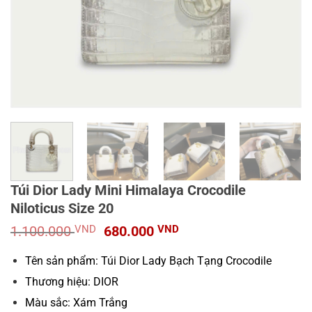
Túi Dior Lady Mini Himalaya Crocodile
Niloticus Size 20
Giá
Giá
1.100.000
VND
680.000
VND
gốc
hiện
là:
tại
Tên sản phẩm: Túi Dior Lady Bạch Tạng Crocodile
1.100.000 VND.
là:
Thương hiệu: DIOR
680.000 VND.
Màu sắc: Xám Trắng