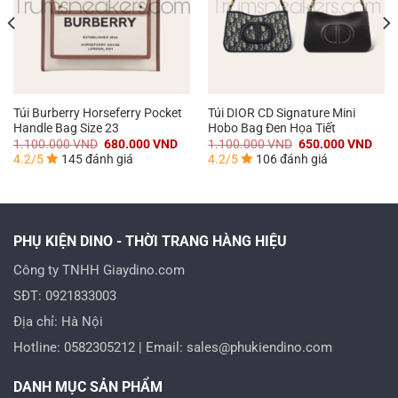
Túi Burberry Horseferry Pocket
Túi DIOR CD Signature Mini
Handle Bag Size 23
Hobo Bag Đen Họa Tiết
Giá
Giá
Giá
Giá
1.100.000
VND
680.000
VND
1.100.000
VND
650.000
VND
gốc
hiện
gốc
hiện
4.2/5
145 đánh giá
4.2/5
106 đánh giá
là:
tại
là:
tại
1.100.000 VND.
là:
1.100.000 VND.
là:
000 VND.
680.000 VND.
650.
PHỤ KIỆN DINO - THỜI TRANG HÀNG HIỆU
Công ty TNHH Giaydino.com
SĐT: 0921833003
Địa chỉ: Hà Nội
Hotline: 0582305212 | Email: sales@phukiendino.com
DANH MỤC SẢN PHẨM