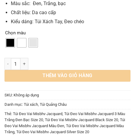
Màu sắc: Đen, Trắng, bạc
Chất liệu: Da cao cấp
Kiểu dáng: Túi Xách Tay, Đeo chéo
Chọn màu
Túi Đeo Vai Misbhv Jacquard 3 Màu Trắng Đen Bạc Size 20 số lượng
THÊM VÀO GIỎ HÀNG
SKU:
Không áp dụng
Danh mục:
Túi xách
,
Túi Quảng Châu
Thẻ:
Túi Đeo Vai Misbhv Jacquard
,
Túi Đeo Vai Misbhv Jacquard 3 Màu
Trắng Đen Bạc Size 20
,
Túi Đeo Vai Misbhv Jacquard Black Size 20
,
Túi
Đeo Vai Misbhv Jacquard Màu Đen
,
Túi Đeo Vai Misbhv Jacquard Màu
Trắng
,
Túi Đeo Vai Misbhv Jacquard Silver Size 20