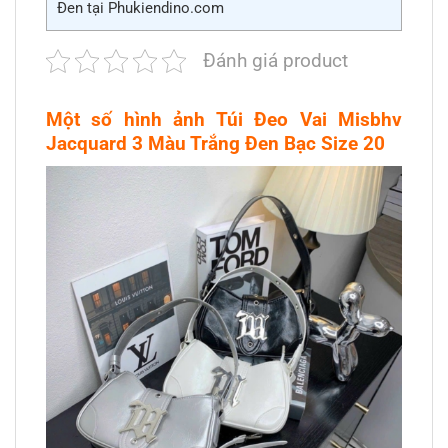
Đen tại Phukiendino.com
Đánh giá product
Một số hình ảnh Túi Đeo Vai Misbhv
Jacquard 3 Màu Trắng Đen Bạc Size 20