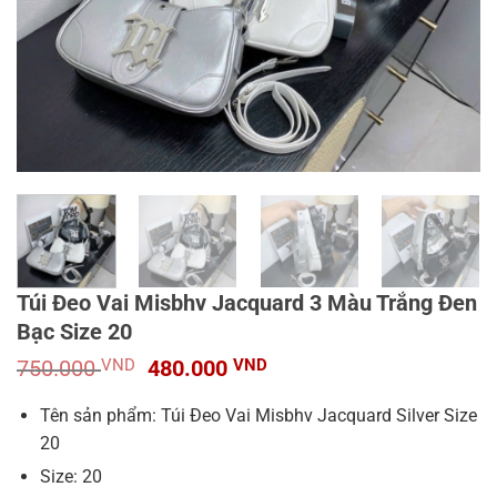
Túi Đeo Vai Misbhv Jacquard 3 Màu Trắng Đen
Bạc Size 20
Giá
Giá
750.000
VND
480.000
VND
gốc
hiện
là:
tại
Tên sản phẩm: Túi Đeo Vai Misbhv Jacquard Silver Size
750.000 VND.
là:
20
480.000 VND.
Size: 20