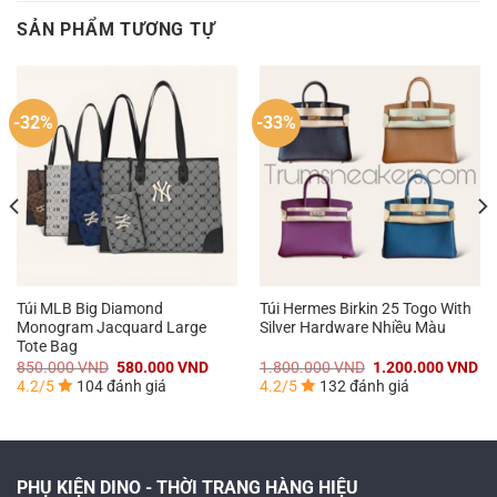
SẢN PHẨM TƯƠNG TỰ
-32%
-33%
Túi MLB Big Diamond
Túi Hermes Birkin 25 Togo With
Monogram Jacquard Large
Silver Hardware Nhiều Màu
Tote Bag
á
Giá
Giá
Giá
Gi
850.000
VND
580.000
VND
1.800.000
VND
1.200.000
VND
n
gốc
hiện
gốc
hi
4.2/5
104 đánh giá
4.2/5
132 đánh giá
là:
tại
là:
tại
850.000 VND.
là:
1.800.000 VND.
là:
0.000 VND.
580.000 VND.
1.
PHỤ KIỆN DINO - THỜI TRANG HÀNG HIỆU