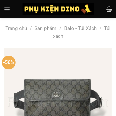
Chuyển
đến
nội
dung
Trang chủ
/
Sản phẩm
/
Balo - Túi Xách
/
Túi
xách
-50%