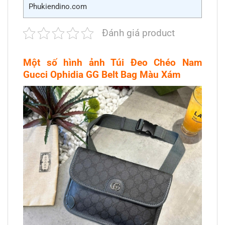
Phukiendino.com
Đánh giá product
Một số hình ảnh Túi Đeo Chéo Nam
Gucci Ophidia GG Belt Bag Màu Xám