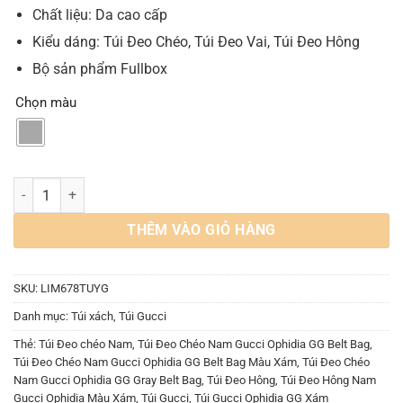
Chất liệu: Da cao cấp
Kiểu dáng: Túi Đeo Chéo, Túi Đeo Vai, Túi Đeo Hông
Bộ sản phẩm Fullbox
Chọn màu
Túi Đeo Chéo Nam Gucci Ophidia GG Belt Bag Màu Xám số lượng
THÊM VÀO GIỎ HÀNG
SKU:
LIM678TUYG
Danh mục:
Túi xách
,
Túi Gucci
Thẻ:
Túi Đeo chéo Nam
,
Túi Đeo Chéo Nam Gucci Ophidia GG Belt Bag
,
Túi Đeo Chéo Nam Gucci Ophidia GG Belt Bag Màu Xám
,
Túi Đeo Chéo
Nam Gucci Ophidia GG Gray Belt Bag
,
Túi Đeo Hông
,
Túi Đeo Hông Nam
Gucci Ophidia Màu Xám
,
Túi Gucci
,
Túi Gucci Ophidia GG Xám