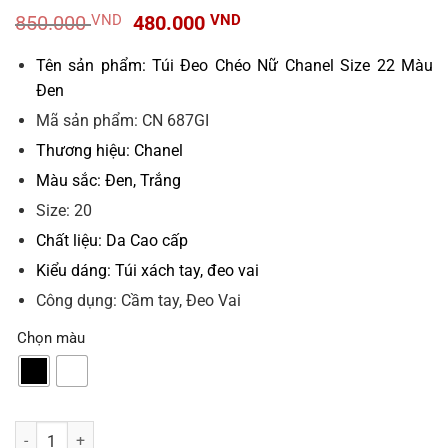
Giá
Giá
850.000
VND
480.000
VND
gốc
hiện
là:
tại
Tên sản phẩm: Túi Đeo Chéo Nữ Chanel Size 22 Màu
850.000 VND.
là:
Đen
480.000 VND.
Mã sản phẩm: CN 687GI
Thương hiệu: Chanel
Màu sắc: Đen, Trắng
Size: 20
Chất liệu: Da Cao cấp
Kiểu dáng: Túi xách tay, đeo vai
Công dụng: Cầm tay, Đeo Vai
Chọn màu
Túi Chanel Katun Black White Trắng Đen Size 20 số lượng