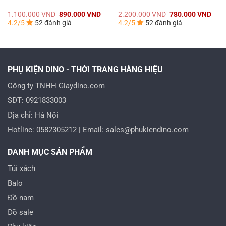
á
Giá
Giá
Giá
Giá
1.100.000
VND
890.000
VND
2.200.000
VND
780.000
VND
n
gốc
hiện
gốc
hiện
4.2/5
52 đánh giá
4.2/5
52 đánh giá
là:
tại
là:
tại
1.100.000 VND.
là:
2.200.000 VND.
là:
0.000 VND.
890.000 VND.
780.
PHỤ KIỆN DINO - THỜI TRANG HÀNG HIỆU
Công ty TNHH Giaydino.com
SĐT: 0921833003
Địa chỉ: Hà Nội
Hotline: 0582305212 | Email: sales@phukiendino.com
DANH MỤC SẢN PHẨM
Túi xách
Balo
Đồ nam
Đồ sale