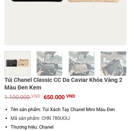
Túi Chanel Classic CC Da Caviar Khóa Vàng 2
Màu Đen Kem
Giá
Giá
1.100.000
VND
650.000
VND
gốc
hiện
là:
tại
Tên sản phẩm: Túi Xách Tay Chanel Mini Màu Đen
1.100.000 VND.
là:
Mã sản phẩm: CHN 780UOIJ
650.000 VND.
Thương hiệu: Chanel