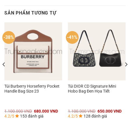
SẢN PHẨM TƯƠNG TỰ
-38%
-41%
Túi Burberry Horseferry Pocket
Túi DIOR CD Signature Mini
Handle Bag Size 23
Hobo Bag Đen Họa Tiết
Giá
Giá
Giá
Giá
1.100.000
VND
680.000
VND
1.100.000
VND
650.000
VND
gốc
hiện
gốc
hiện
4.2/5
153 đánh giá
4.2/5
128 đánh giá
là:
tại
là:
tại
1.100.000 VND.
là:
1.100.000 VND.
là:
000 VND.
680.000 VND.
650.