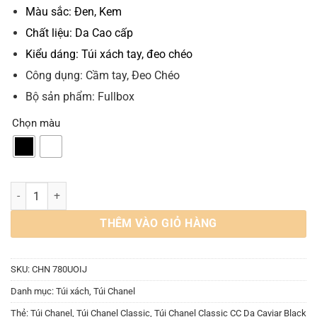
Màu sắc: Đen, Kem
Chất liệu: Da Cao cấp
Kiểu dáng: Túi xách tay, đeo chéo
Công dụng: Cầm tay, Đeo Chéo
Bộ sản phẩm: Fullbox
Chọn màu
Túi Chanel Classic CC Da Caviar Khóa Vàng 2 Màu Đen Kem số lượng
THÊM VÀO GIỎ HÀNG
SKU:
CHN 780UOIJ
Danh mục:
Túi xách
,
Túi Chanel
Thẻ:
Túi Chanel
,
Túi Chanel Classic
,
Túi Chanel Classic CC Da Caviar Black