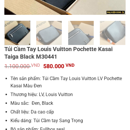
Túi Cầm Tay Louis Vuitton Pochette Kasai
Taiga Black M30441
Giá
Giá
1.100.000
VND
580.000
VND
gốc
hiện
là:
tại
Tên sản phẩm: Túi Cầm Tay Louis Vuitton LV Pochette
1.100.000 VND.
là:
Kasai Màu Đen
580.000 VND.
Thương hiệu: LV, Louis Vuitton
Màu sắc: Đen, Black
Chất liệu: Da cao cấp
Kiểu dáng: Túi Cầm tay Sang Trọng
Bộ sản phẩm: Fullbox seal