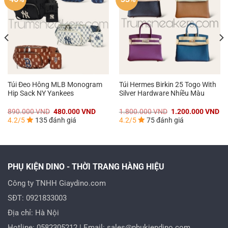
Túi Đeo Hông MLB Monogram
Túi Hermes Birkin 25 Togo With
Hip Sack NY Yankees
Silver Hardware Nhiều Màu
á
Giá
Giá
Giá
Gi
890.000
VND
480.000
VND
1.800.000
VND
1.200.000
VND
n
gốc
hiện
gốc
hi
4.2/5
135 đánh giá
4.2/5
75 đánh giá
là:
tại
là:
tại
890.000 VND.
là:
1.800.000 VND.
là:
0.000 VND.
480.000 VND.
1.
PHỤ KIỆN DINO - THỜI TRANG HÀNG HIỆU
Công ty TNHH Giaydino.com
SĐT: 0921833003
Địa chỉ: Hà Nội
Hotline: 0582305212 | Email: sales@phukiendino.com