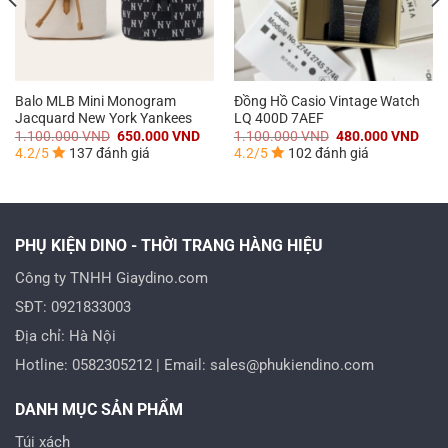
Balo MLB Mini Monogram
Đồng Hồ Casio Vintage Watch
Jacquard New York Yankees
LQ 400D 7AEF
Giá
Giá
Giá
Giá
1.100.000
VND
650.000
VND
1.100.000
VND
480.000
VND
gốc
hiện
gốc
hiện
4.2/5
137 đánh giá
4.2/5
102 đánh giá
là:
tại
là:
tại
1.100.000 VND.
là:
1.100.000 VND.
là:
000 VND.
650.000 VND.
480.
PHỤ KIỆN DINO - THỜI TRANG HÀNG HIỆU
Công ty TNHH Giaydino.com
SĐT: 0921833003
Địa chỉ: Hà Nội
Hotline: 0582305212 | Email: sales@phukiendino.com
DANH MỤC SẢN PHẨM
Túi xách