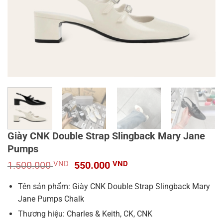
Giày CNK Double Strap Slingback Mary Jane
Pumps
Giá
Giá
1.500.000
VND
550.000
VND
gốc
hiện
là:
tại
Tên sản phẩm: Giày CNK Double Strap Slingback Mary
1.500.000 VND.
là:
Jane Pumps Chalk
550.000 VND.
Thương hiệu: Charles & Keith, CK, CNK