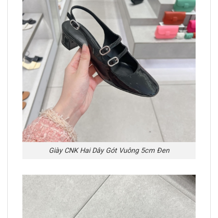
Giày CNK Hai Dây Gót Vuông 5cm Đen