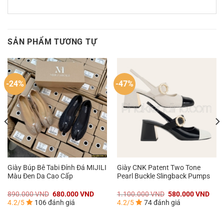
SẢN PHẨM TƯƠNG TỰ
-24%
-47%
Giày Búp Bê Tabi Đính Đá MIJILI
Giày CNK Patent Two Tone
Màu Đen Da Cao Cấp
Pearl Buckle Slingback Pumps
Giá
Giá
Giá
Giá
890.000
VND
680.000
VND
1.100.000
VND
580.000
VND
gốc
hiện
gốc
hiện
4.2/5
106 đánh giá
4.2/5
74 đánh giá
là:
tại
là:
tại
890.000 VND.
là:
1.100.000 VND.
là:
000 VND.
680.000 VND.
580.