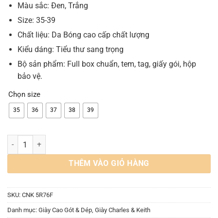
Màu sắc: Đen, Trắng
Size: 35-39
Chất liệu: Da Bóng cao cấp chất lượng
Kiểu dáng: Tiểu thư sang trọng
Bộ sản phẩm: Full box chuẩn, tem, tag, giấy gói, hộp
bảo vệ.
Chọn size
35
36
37
38
39
Giày CNK Double Strap Slingback Mary Jane Pumps số lượng
THÊM VÀO GIỎ HÀNG
SKU:
CNK 5R76F
Danh mục:
Giày Cao Gót & Dép
,
Giày Charles & Keith