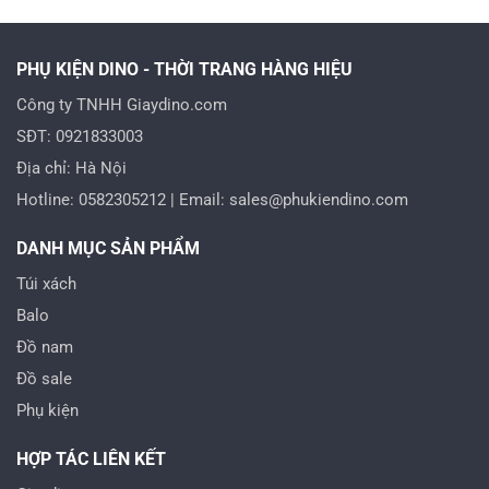
000 VND.
750.000 VND.
450.
PHỤ KIỆN DINO - THỜI TRANG HÀNG HIỆU
Công ty TNHH Giaydino.com
SĐT: 0921833003
Địa chỉ: Hà Nội
Hotline: 0582305212 | Email: sales@phukiendino.com
DANH MỤC SẢN PHẨM
Túi xách
Balo
Đồ nam
Đồ sale
Phụ kiện
HỢP TÁC LIÊN KẾT