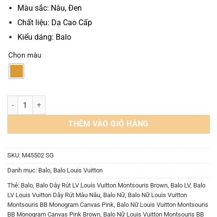
Màu sắc: Nâu, Đen
Chất liệu: Da Cao Cấp
Kiểu dáng: Balo
Chọn màu
Balo Nữ Louis Vuitton Montsouris BB Monogram Canvas Pink số lượ
THÊM VÀO GIỎ HÀNG
SKU:
M45502 SG
Danh mục:
Balo
,
Balo Louis Vuitton
Thẻ:
Balo
,
Balo Dây Rút LV Louis Vuitton Montsouris Brown
,
Balo LV
,
Balo
LV Louis Vuitton Dây Rút Màu Nâu
,
Balo Nữ
,
Balo Nữ Louis Vuitton
Montsouris BB Monogram Canvas Pink
,
Balo Nữ Louis Vuitton Montsouris
BB Monogram Canvas Pink Brown
,
Balo Nữ Louis Vuitton Montsouris BB