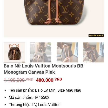
Balo Nữ Louis Vuitton Montsouris BB
Monogram Canvas Pink
Giá
Giá
1.100.000
VND
480.000
VND
gốc
hiện
là:
tại
Tên sản phẩm: Balo LV Mini Size Màu Nâu
1.100.000 VND.
là:
Mã sản phẩm: M45502
480.000 VND.
Thương hiệu: LV, Louis Vuitton