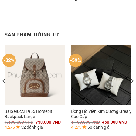
SẢN PHẨM TƯƠNG TỰ
-32%
-59%
Balo Gucci 1955 Horsebit
Đồng Hồ Viền Kim Cương Grealy
Backpack Large
Cao Cấp
Giá
Giá
Giá
Giá
1.100.000
VND
750.000
VND
1.100.000
VND
450.000
VND
gốc
hiện
gốc
hiện
4.2/5
52 đánh giá
4.2/5
50 đánh giá
là:
tại
là:
tại
1.100.000 VND.
là:
1.100.000 VND.
là: