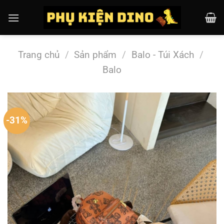
Chuyển
đến
nội
dung
Trang chủ
/
Sản phẩm
/
Balo - Túi Xách
/
Balo
-31%