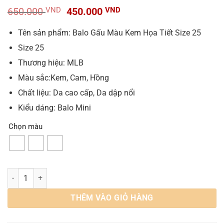
Giá
Giá
650.000
VND
450.000
VND
gốc
hiện
là:
tại
Tên sản phẩm: Balo Gấu Màu Kem Họa Tiết Size 25
650.000 VND.
là:
Size 25
450.000 VND.
Thương hiệu: MLB
Màu sắc:Kem, Cam, Hồng
Chất liệu: Da cao cấp, Da dập nổi
Kiểu dáng: Balo Mini
Chọn màu
Balo Gấu Size 25 3 Màu Cam Hồng Kem Kèm Gấu số lượng
THÊM VÀO GIỎ HÀNG