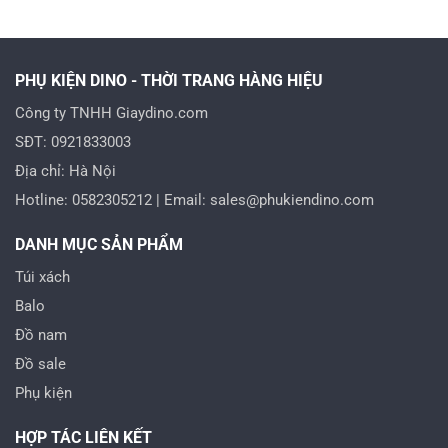
850.000 VND.
là:
750.000 VND.
là:
0.000 VND.
580.000 VND.
380.0
PHỤ KIỆN DINO - THỜI TRANG HÀNG HIỆU
Công ty TNHH Giaydino.com
SĐT: 0921833003
Địa chỉ: Hà Nội
Hotline: 0582305212 | Email: sales@phukiendino.com
DANH MỤC SẢN PHẨM
Túi xách
Balo
Đồ nam
Đồ sale
Phụ kiện
HỢP TÁC LIÊN KẾT