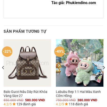
Tác giả: Phukiendino.com
SẢN PHẨM TƯƠNG TỰ
-32%
-49%
Balo Gucci Nâu Dây Rút Khóa
Labubu Rep 1:1 Hai Màu Xanh
Vàng Size 27
Cốm Hồng
á
Giá
Giá
Giá
Giá
850.000
VND
580.000
VND
750.000
VND
380.000
VND
n
gốc
hiện
gốc
hiện
4.2/5
129 đánh giá
4.2/5
118 đánh giá
là:
tại
là:
tại