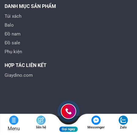
DANH MỤC SẢN PHẨM
Túi xách
Balo
Đồ nam
Đồ sale
Phụ kiện
HỢP TÁC LIÊN KẾT
Giaydino.com
liên hệ
Messenger
Zalo
Menu
Gọi ngay